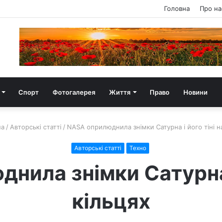
Головна
Про на
Спорт
Фотогалерея
Життя
Право
Новини
на
/
Авторські статті
/
NASA оприлюднила знімки Сатурна і його тіні н
Авторські статті
Техно
нила знімки Сатурна і
кільцях