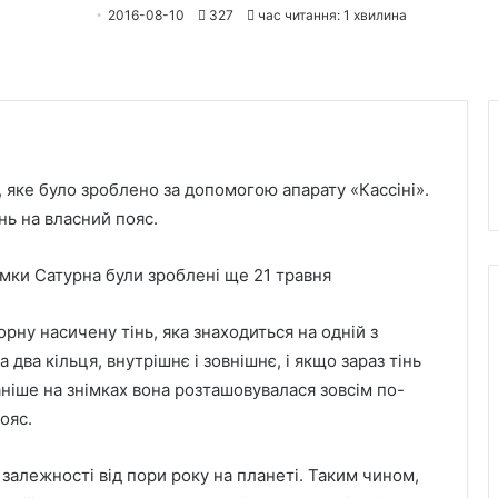
2016-08-10
327
час читання: 1 хвилина
, яке було зроблено за допомогою апарату «Кассіні».
нь на власний пояс.
імки Сатурна були
зроблені ще 21 травня
рну насичену тінь, яка знаходиться на одній з
два кільця, внутрішнє і зовнішнє, і якщо зараз тінь
аніше на знімках вона розташовувалася зовсім по-
ояс.
 залежності від пори року на планеті. Таким чином,