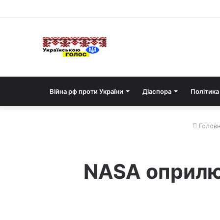
Війна рф проти України
Діаспора
Політика
Голов
NASA оприлюд