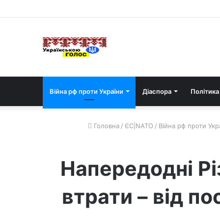
Війна рф проти України
Діаспора
Політика
Головна
/
ЄС|NATO
/
Війна рф проти Укр
Напередодні Рі
втрати – від по