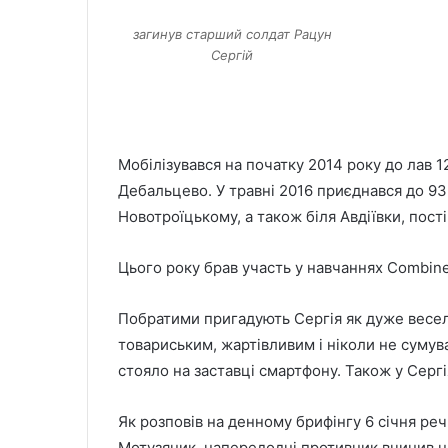
загинув старший солдат Рацун
Сергій
Мобілізувався на початку 2014 року до лав 1
Дебальцево. У травні 2016 приєднався до 93
Новотроїцькому, а також біля Авдіївки, пос
Цього року брав участь у навчаннях Combine
Побратими пригадують Сергія як дуже весел
товариським, жартівливим і ніколи не сумув
стояло на заставці смартфону. Також у Сергі
Як розповів на денному брифінгу 6 січня р
Мотузяник, напередодні противник вчинив н