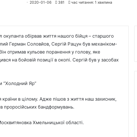
2020-01-06
381
час читання: 1 хвилина
іл окупанта обірвав життя нашого бійця – старшого
блий Герман Соловйов, Сергій Рацун був механіком-
Він отримав кульове поранення у голову, яке
вся на бойовій позиції в окопі. Сергій був у засобах
и “Холодний Яр”
 країни в цілому. Адже пішов з життя наш захисник,
 в проросійських бандформувань.
 Москвитяновка Хмельницької області.