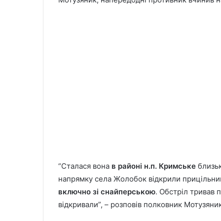
“Сталася вона
в районі н.п. Кримське
близьк
напрямку села Жолобок відкрили прицільни
включно зі снайперською
. Обстріл тривав 
відкривали”, – розповів полковник Мотузяник