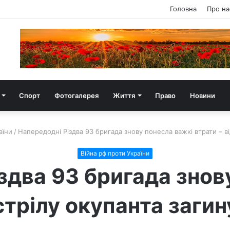
Головна
Про на
Спорт
Фотогалерея
Життя
Право
Новини
аїни
/
Напередодні Різдва 93 бригада знову понесла важкі втрати – ві
Війна рф проти України
здва 93 бригада знов
стрілу окупанта заги