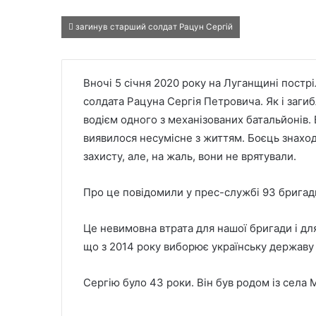
загинув старший солдат Рацун Сергій
Вночі 5 січня 2020 року на Луганщині постр
солдата Рацуна Сергія Петровича. Як і заги
водієм одного з механізованих батальйонів. 
виявилося несумісне з життям. Боєць знаходи
захисту, але, на жаль, вони не врятували.
Про це повідомили у прес-службі 93 бригад
Це невимовна втрата для нашої бригади і для
що з 2014 року виборює українську державу
Сергію було 43 роки. Він був родом із села