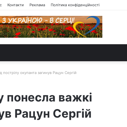
с
Контакти
Реклама
Політика конфіденційності
д пострілу окупанта загинув Рацун Сергій
у понесла важкі
нув Рацун Сергій