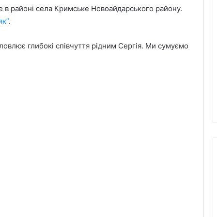
е в районі села Кримське Новоайдарського району.
як”
.
ловлює глибокі співчуття рідним Сергія. Ми сумуємо