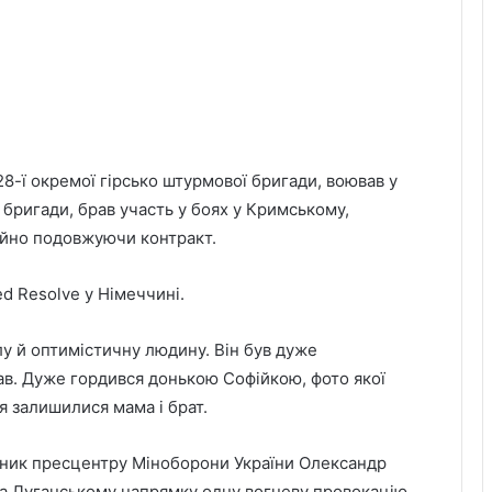
28-ї окремої гірсько штурмової бригади, воював у
 бригади, брав участь у боях у Кримському,
тійно подовжуючи контракт.
d Resolve у Німеччині.
у й оптимістичну людину. Він був дуже
ав. Дуже гордився донькою Софійкою, фото якої
я залишилися мама і брат.
ечник пресцентру Міноборони України Олександр
а Луганському напрямку одну вогневу провокацію.