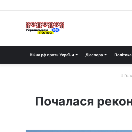
Війна рф проти України
Діаспора
Політика
Гол
Почалася рекон