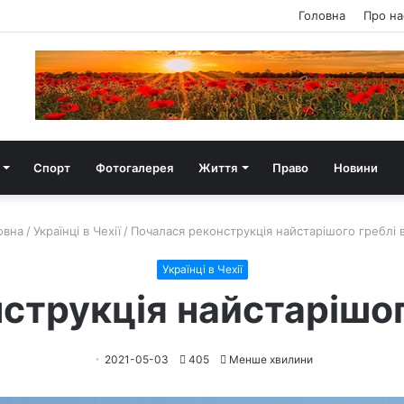
Головна
Про на
Спорт
Фотогалерея
Життя
Право
Новини
овна
/
Українці в Чехії
/
Почалася реконструкція найстарішого греблі в
Українці в Чехії
струкція найстарішого
2021-05-03
405
Менше хвилини