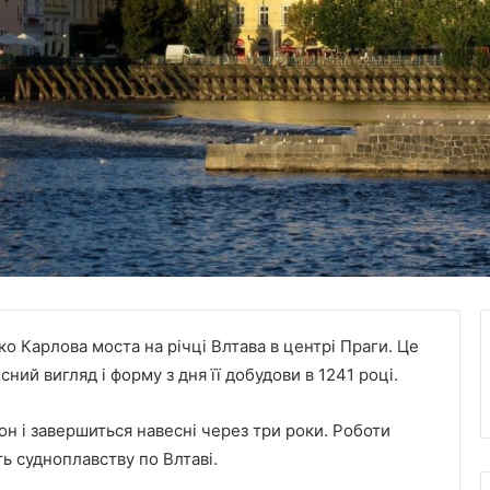
о Карлова моста на річці Влтава в центрі Праги. Це
сний вигляд і форму з дня її добудови в 1241 році.
он і завершиться навесні через три роки. Роботи
ь судноплавству по Влтаві.