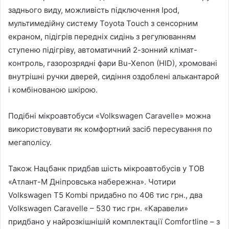
заднього виду, можливість підключення Ipod,
мультимедійну систему Toyota Touch з сенсорним
екраном, підігрів передніх сидінь з регулюванням
ступеню підігріву, автоматичний 2-зонний клімат-
контроль, газорозрядні фари Bu-Xenon (HID), хромовані
внутрішні ручки дверей, сидіння оздоблені алькантарой
і комбінованою шкірою.
Подібні мікроавтобуси «Volkswagen Caravelle» можна
використовувати як комфортний засіб пересування по
мегаполісу.
Також Нацбанк придбав шість мікроавтобусів у ТОВ
«Атлант-М Дніпровська набережна». Чотири
Volkswagen T5 Kombi придабно по 406 тис грн., два
Volkswagen Caravelle – 530 тис грн. «Каравели»
придбано у найрозкішнішій комплектації Comfortline – з