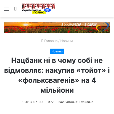
Меню
Пошук
Головна
/
Новини
Новини
Нацбанк ні в чому собі не
відмовляє: накупив «тойот» і
«фольксвагенів» на 4
мільйони
2013-07-09
377
час читання: 1 хвилина