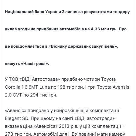
Національний банк України 2 липня за результатами тендеру
уклав угоди на придбання автомобілів на 4,36 млн грн. Про
це повідомляється в «Віснику державних закупівель»,
пишуть
«Наші гроші
».
У ТОВ «ВіДі Автострада» придбано чотири Toyota
Corolla 1,6 6MT Luna по 198 тис грн. і три Toyota Avensis
2,0 CVT по 294 тис грн.
«Авенсіс» придбано у найрозкішнішій комплектації
Elegant SD. При цьому на сайті «ВіДі автостради»
вказана ціна «Авенсіса» 2013 р.в. у цій комплектації –
273 тис грн. Автомобілі для НБУ повинні мати камеру