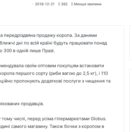
2018-12-21
362
Менше хвилини
на передріздвяна продажу коропа. За даними
ближчі дні по всій країні будуть працювати понад
о 300 в одній лише Празі.
екомендувала своїм оптовим покупцям встановити
коропа першого сорту (риби вагою до 2,5 кг), і 110
иційно пропонують додаткові послуги з чищення та
ікованих продавців.
 тому числі, перед усіма гіпермаркетами Globus.
дині самого магазину. Також бочки з коропом в