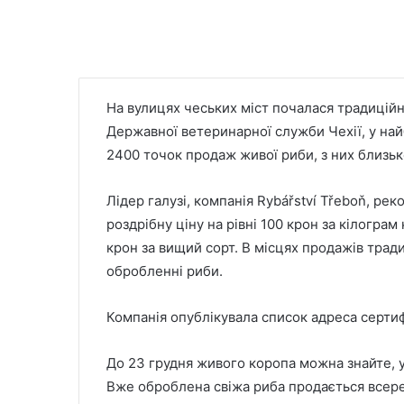
На вулицях чеських міст почалася традицій
Державної ветеринарної служби Чехії, у най
2400 точок продаж живої риби, з них близьк
Лідер галузі, компанія Rybářství Třeboň, р
роздрібну ціну на рівні 100 крон за кілограм 
крон за вищий сорт. В місцях продажів трад
обробленні риби.
Компанія опублікувала список адреса сертиф
До 23 грудня живого коропа можна знайте, у
Вже оброблена свіжа риба продається всере