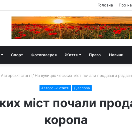
Головна
Про на
Спорт
Фотогалерея
Життя
Право
Новини
Авторські статті
/
На вулицях чеських міст почали продавати різдвя
Авторські статті
Діаспора
ких міст почали прод
коропа