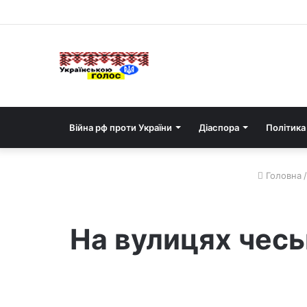
Війна рф проти України
Діаспора
Політика
Головна
/
На вулицях чесь