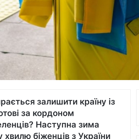
рається залишити країну із
отові за кордоном
еленців? Наступна зима
 хвилю біженців з України