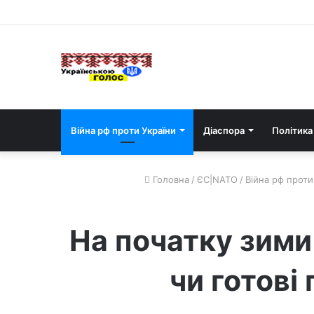
Війна рф проти України
Діаспора
Політика
Головна
/
ЄС|NATO
/
Війна рф проти
На початку зими
чи готові