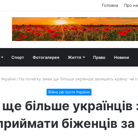
Головна
Про на
Спорт
Фотогалерея
Життя
Право
Новини
 України
/
На початку зими ще більше українців залишить країну: чи 
Війна рф проти України
 ще більше українців 
 приймати біженців з