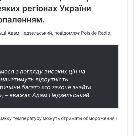
еяких регіонах України
опаленням.
ьщі Адам Недзельський, повідомляє Polskie Radio.
имося з погляду високих цін на
означатимуть відсутність
причини багато хто захоче знайти
», – вважає Адам Недзельський.
низьку температуру можуть отримати обмороження і