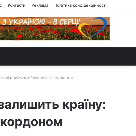
с
Контакти
Реклама
Політика конфіденційності
готові приймати біженців за кордоном
залишить країну:
а кордоном