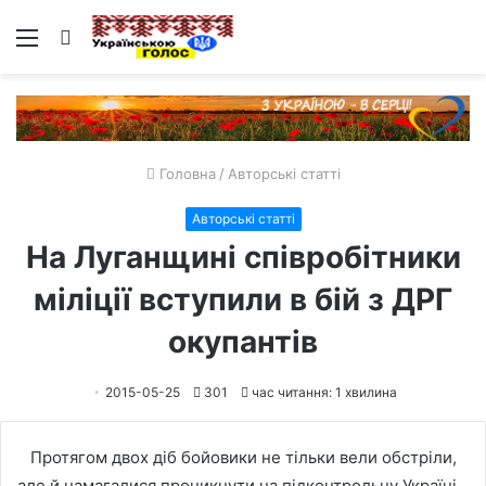
Меню
Пошук
Головна
/
Авторські статті
Авторські статті
На Луганщині співробітники
міліції вступили в бій з ДРГ
окупантів
2015-05-25
301
час читання: 1 хвилина
Протягом двох діб бойовики не тільки вели обстріли,
але й намагалися проникнути на підконтрольну Україні