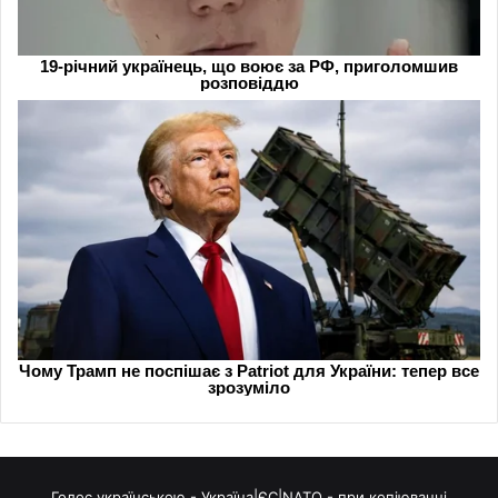
Голос українською - Україна|ЄС|NATO - при копіюванні