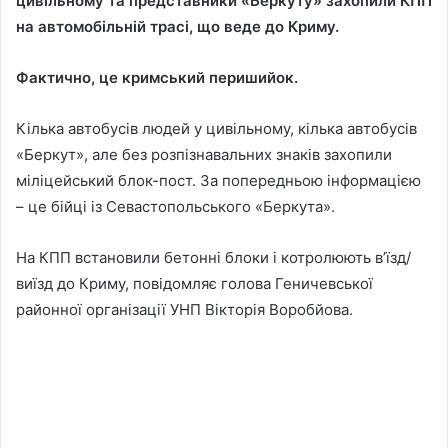
цивільному та представники «Беркуту» захопили КПП
на автомобільній трасі, що веде до Криму.
Фактично, це кримський перишийок.
Кілька автобусів людей у цивільному, кілька автобусів
«Беркут», але без розпізнавальних знаків захопили
міліцейський блок-пост. За попередньою інформацією
– це бійці із Севастопольського «Беркута».
На КПП встановили бетонні блоки і котролюють в’їзд/
виїзд до Криму, повідомляє голова Геничевської
районної організації УНП Вікторія Воробйова.