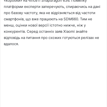
«коробки» на чіпсеті Snapdragon 636. Помилку
платформи експерти заперечують, спираючись на дані
про базову частоту, яка не відрізняється від частоти
смартфонів, що вже працюють на SDM660. Тим не
менш, оцінки нової версії істотно нижче, ніж у
конкурентів. Серед останніх заяв Xiaomi знайте
відповідь на питання про схожих готуються релізах не
вдалося.