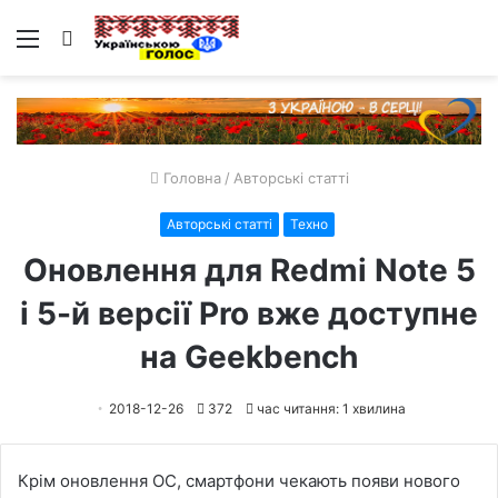
Меню
Пошук
Головна
/
Авторські статті
Авторські статті
Техно
Оновлення для Redmi Note 5
і 5-й версії Pro вже доступне
на Geekbench
2018-12-26
372
час читання: 1 хвилина
Крім оновлення ОС, смартфони чекають появи нового