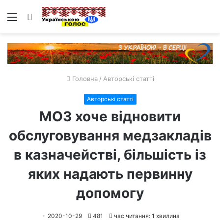
Меню
Пошук
Головна
/
Авторські статті
Авторські статті
МОЗ хоче відновити
обслуговування медзакладів
в казначействі, більшість із
яких надають первинну
допомогу
2020-10-29
481
час читання: 1 хвилина