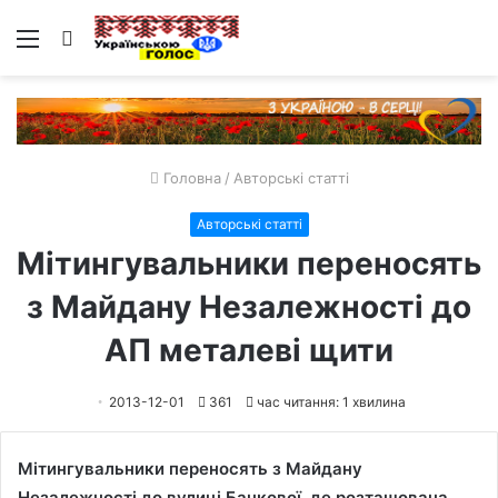
Меню
Пошук
Головна
/
Авторські статті
Авторські статті
Мітингувальники переносять
з Майдану Незалежності до
АП металеві щити
2013-12-01
361
час читання: 1 хвилина
Мітингувальники переносять з Майдану
Незалежності до вулиці Банкової, де розташована