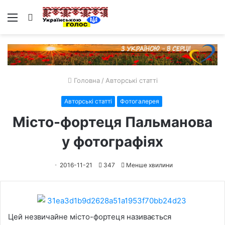
Меню
Пошук
Головна
/
Авторські статті
Авторські статті
Фотогалерея
Місто-фортеця Пальманова
у фотографіях
2016-11-21
347
Менше хвилини
Цей незвичайне місто-фортеця називається