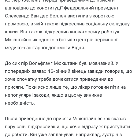
відповідно до конституції федеральний президент
Олександр Ван дер Беллен виступив з короткою
промовою, в якій також підкреслив соціальну складову
кризи. Він також підкреслив «новаторську роботу»
Мюкштайна як одного з батьків центрів первинної
медико-санітарної допомоги Відня.
До сих пір Вольфганг Мюкштайн був мовчазний. У
попередніх заявах 46-річний вінець завжди говорив, що
хоче спочатку треба дочекатися приведення до
присяги. Поки ясно лише те, що лікар готовий піти на
непопулярні заходи, якщо в цьому виникне
необхідність.
Після приведення до присяги Мюкштайн все ж сказав
пару слів, підкресливши, що хоче відразу ж приступити
до роботи. Він уже запланував, наприклад, зустріч з