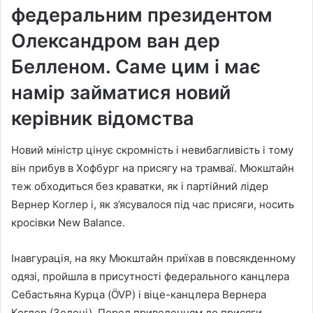
федеральним президентом
Олександром ван дер
Белленом. Саме цим і має
намір займатися новий
керівник відомства
Новий міністр цінує скромність і невибагливість і тому
він прибув в Хофбург на присягу на трамваї. Мюкштайн
теж обходиться без краватки, як і партійний лідер
Вернер Коглер і, як з’ясувалося під час присяги, носить
кросівки New Balance.
Інавгурація, на яку Мюкштайн приїхав в повсякденному
одязі, пройшла в присутності федерального канцлера
Себастьяна Курца (ÖVP) і віце-канцлера Вернера
Коглер (Зелені). Перед приведенням до присяги