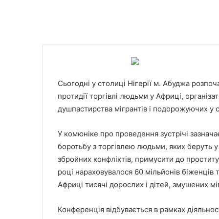
Сьогодні у столиці Нігерії м. Абуджа розп
протидії торгівлі людьми у Африці, організато
душпастирства мігрантів і подорожуючих у сп
У комюніке про проведення зустрічі зазнача
боротьбу з торгівлею людьми, яких беруть 
збройних конфліктів, примусити до проституці
році нараховувалося 60 мільйонів біженців 
Африці тисячі дорослих і дітей, змушених м
Конференція відбувається в рамках діяльнос