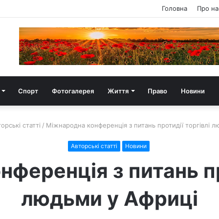
Головна
Про на
Спорт
Фотогалерея
Життя
Право
Новини
орські статті
/
Міжнародна конференція з питань протидії торгівлі л
Авторські статті
Новини
ференція з питань пр
людьми у Африці