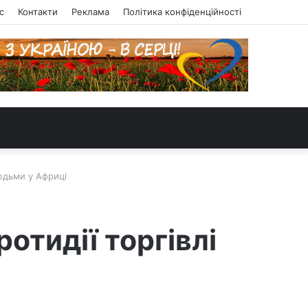
с
Контакти
Реклама
Політика конфіденційності
юдьми у Африці
отидії торгівлі