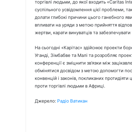
торгівлі людьми, до якої входить «Caritas I
суспільного усвідомлення цієї проблеми, т
долати глибокі причини цього ганебного явищ
впливати на уряди з метою прийняття відпо
жертви, карати винуватців та забезпечувати 
На сьогодні «Карітас» здійснює проекти боро
Уганді, Зімбабве та Малі та розробляє проек
конференції є зміцнити зв’язки між зацікав
обмінятися досвідом з метою допомогти по
конвенцій і законів, покликаних протидіят
проти торгівлі людьми в Африці.
Джерело:
Радіо Ватикан