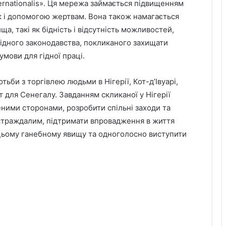
nternationalis». Ця мережа займається підвищенням
ак і допомогою жертвам. Вона також намагається
а, такі як бідність і відсутність можливостей,
відного законодавства, покликаного захищати
умови для гідної праці.
тьби з торгівлею людьми в Нігерії, Кот-д’Івуарі,
т для Сенегалу. Завданням скликаної у Нігерії
леними сторонами, розробити спільні заходи та
страждалим, підтримати впровадження в життя
и цьому ганебному явищу та одноголосно виступити