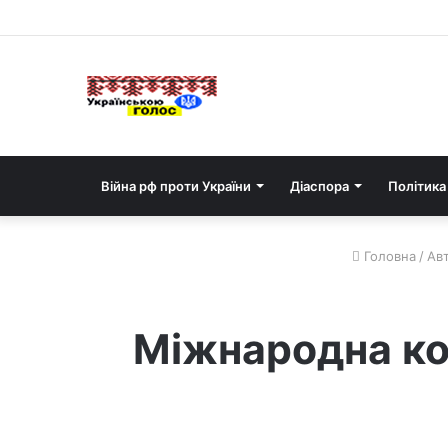
Війна рф проти України
Діаспора
Політика
Головна
/
Авт
Міжнародна кон