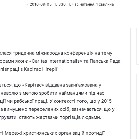
2016-09-05
336
час читання: 1 хвилина
очалася триденна міжнародна конференція на тему
рами якої є «Caritas Internationalis» та Папська Рада
івпраці з Карітас Нігерії.
ється, що «Карітас» віддавна заанґажована у
у неволю з метою зробити найманцями під час
ї чи рабської праці. У контексті того, що у 2015
та вимушено переселених осіб, зазначається, що у
ігрувати, стають жертвами торгівців людьми.
ті Мережі християнських організацій протидії