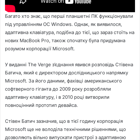
Багато хто знає, що перші планшетні ПК функціонували
під управлінням ОС Windows. Однак, як виявилося,
адаптивна клавіатура, подібна до тієї, що зараз стоїть на
нових MacBook Pro, також спочатку була придумана
розумом корпорації Microsoft.
У виданні The Verge з’єднання явився розповідь Стівена
Батича, який є директором дослідницького напрямку
Microsoft. За його даними, фахівці американського
софтверного гіганта до 2009 року розробляли
адаптивну клавіатуру, і в 2010 році витворили
повноцінний прототип девайса.
Стівен Батич зазначив, що в тієї годину корпорація
Microsoft ще не володіла технічними рішеннями, що
дозволяють вільно випускати пристрої з адаптивною