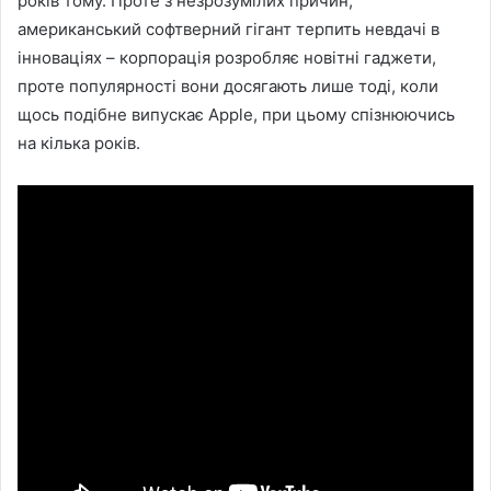
років тому. Проте з незрозумілих причин,
американський софтверний гігант терпить невдачі в
інноваціях – корпорація розробляє новітні гаджети,
проте популярності вони досягають лише тоді, коли
щось подібне випускає Apple,
при цьому спізнюючись
на кілька років.