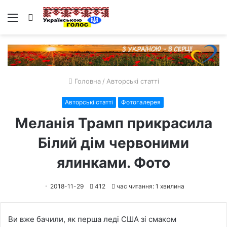
Меню
Пошук
Головна
/
Авторські статті
Авторські статті
Фотогалерея
Меланія Трамп прикрасила
Білий дім червоними
ялинками. Фото
2018-11-29
412
час читання: 1 хвилина
Ви вже бачили, як перша леді США зі смаком