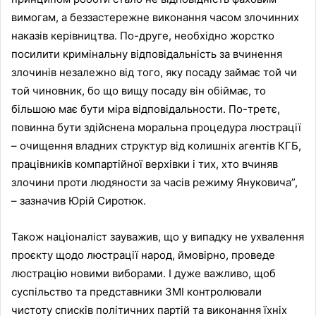
вимогам, а беззастережне виконання часом злочинних
наказів керівництва. По-друге, необхідно жорстко
посилити кримінальну відповідальність за вчинення
злочинів незалежно від того, яку посаду займає той чи
той чиновник, бо що вищу посаду він обіймає, то
більшою має бути міра відповідальности. По-третє,
повинна бути здійснена моральна процедура люстрації
– очищення владних структур від колишніх агентів КГБ,
працівників компартійної верхівки і тих, хто вчиняв
злочини проти людяности за часів режиму Януковича”,
– зазначив Юрій Сиротюк.
Також націоналіст зауважив, що у випадку не ухвалення
проєкту щодо люстрації народ, ймовірно, проведе
люстрацію новими виборами. І дуже важливо, щоб
суспільство та представники ЗМІ контролювали
чистоту списків політичних партій та виконання їхніх