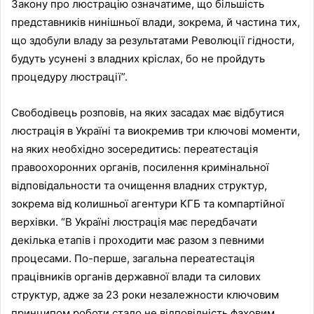
Закону про люстрацію означатиме, що більшість
представників нинішньої влади, зокрема, й частина тих,
що здобули владу за результатами Революції гідности,
будуть усунені з владних кріслах, бо не пройдуть
процедуру люстрації”.
Свободівець розповів, на яких засадах має відбутися
люстрація в Україні та виокремив три ключові моменти,
на яких необхідно зосередитись: переатестація
правоохоронних органів, посилення кримінальної
відповідальности та очищення владних структур,
зокрема від колишньої агентури КГБ та компартійної
верхівки. “В Україні люстрація має передбачати
декілька етапів і проходити має разом з певними
процесами. По-перше, загальна переатестація
працівників органів державної влади та силових
структур, адже за 23 роки незалежности ключовим
принципом роботи стало не відповідність фаховим