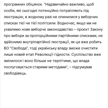
програмних обіцянок. “Надзвичайно важливо, щоб
особи, які сьогодні потенційно потрапляють під
люстрацію, в жодному разі не опинилися у виборчих
списках тієї чи тієї політсили. Водночас, якщо ми не
ухвалимо нове виборче законодавство – проєкт Закону
про вибори за пропорційними партійними списками, не
здійснимо внутріпартійної люстрації, як це вже робить
ВО “Свобода”, тоді українську владу зможе очистити
лише новий етап Революції гідности. Суспільство вже
змінилося і воно більше не терпітиме, що влада
послуговується старими методами”, – підсумував
свободівець.