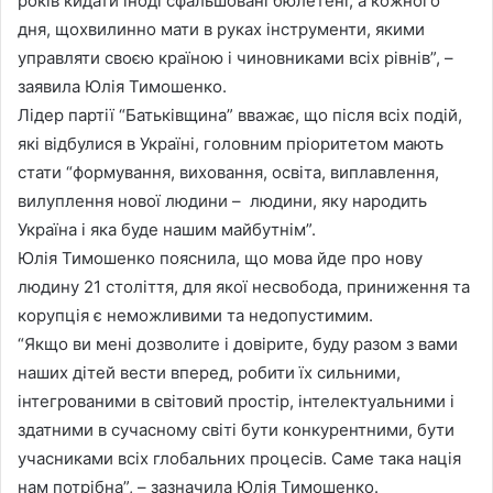
років кидати іноді сфальшовані бюлетені, а кожного
дня, щохвилинно мати в руках інструменти, якими
управляти своєю країною і чиновниками всіх рівнів”, –
заявила Юлія Тимошенко.
Лідер партії “Батьківщина” вважає, що після всіх подій,
які відбулися в Україні, головним пріоритетом мають
стати “формування, виховання, освіта, виплавлення,
вилуплення нової людини – людини, яку народить
Україна і яка буде нашим майбутнім”.
Юлія Тимошенко пояснила, що мова йде про нову
людину 21 століття, для якої несвобода, приниження та
корупція є неможливими та недопустимим.
“Якщо ви мені дозволите і довірите, буду разом з вами
наших дітей вести вперед, робити їх сильними,
інтегрованими в світовий простір, інтелектуальними і
здатними в сучасному світі бути конкурентними, бути
учасниками всіх глобальних процесів. Саме така нація
нам потрібна”, – зазначила Юлія Тимошенко.