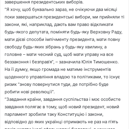
завершення президентських виборів.
“Я хочу, щоб буквально зараз, не очікуючи два місяці
поки завершаться президентські вибори, ми прийняли ті
закони, які, наприклад, дають вам право відкликати
будь-якого депутата, поміняти будь-яку Верховну Раду,
мати дієві способи імпічменту президента, мати повну
свободу будь-яких зібрань у будь-яку хвилину, а
головне – мати чесний суд, щоб мати управу на все
беззаконня і безправ‘я”, – зазначила Юлія Тимошенко.
На її думку, якщо громада не матиме інструментів
щоденного управління владою та політиками, то існує
ризик “знову повернутися туди, де потрібно буде
робити нові революції”.
“Завдання країни, завдання суспільства і моє особисте
завдання полягає в тому, щоб новий президент, новий
парламент зробили таку Конституцію і закони,
відповідно до яких українці отримають не раз на п‘ять