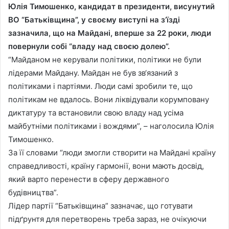
Юлія Тимошенко, кандидат в президенти, висунутий
ВО “Батьківщина”, у своєму виступі на з‘їзді
зазначила, що на Майдані, вперше за 22 роки, люди
повернули собі “владу над своєю долею”.
“Майданом не керували політики, політики не були
лідерами Майдану. Майдан не був зв‘язаний з
політиками і партіями. Люди самі зробили те, що
політикам не вдалось. Вони ліквідували корумповану
диктатуру та встановили свою владу над усіма
майбутніми політиками і вождями”, – наголосила Юлія
Тимошенко.
За її словами “люди змогли створити на Майдані країну
справедливості, країну гармонії, вони мають досвід,
який варто перенести в сферу державного
будівництва”.
Лідер партії “Батьківщина” зазначає, що готувати
підґрунтя для перетворень треба зараз, не очікуючи