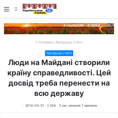
Меню
Пошук
Головна
/
Авторські статті
Авторські статті
Люди на Майдані створили
країну справедливості. Цей
досвід треба перенести на
всю державу
2014-03-31
354
час читання: 1 хвилина