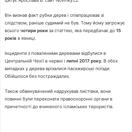
цитує Ярослава Б. сайт Novinky.cz.
Він визнав факт рубки дерев і співпрацював зі
слідством, раніше судимий не був. Тому йому загрожує
всього
чотири роки
за статтею, яка передбачає до
15
років
в язниці.
Інциденти з поваленими деревами відбулися в
Центральній Чехії в червні і
липні 2017 року.
В обох
випадках у дерева врізалися пасажирські поїзди.
Обійшлося без постраждалих.
Також обвинувачений надрукував листівки, вони
повинні були переконати правоохоронні органи в
причетності до вчиненого ісламських терористів.