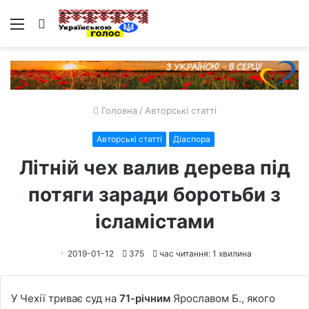
Меню
Пошук
Головна
/
Авторські статті
Авторські статті
Діаспора
Літній чех валив дерева під
потяги заради боротьби з
ісламістами
2019-01-12
375
час читання: 1 хвилина
У Чехії триває суд на
71-річним
Ярославом Б., якого