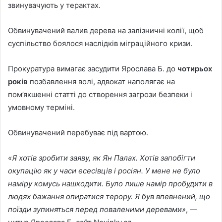
звинувачують у терактах.
Обвинувачений валив дерева на залізничні колії, щоб
суспільство боялося наслідків міграційного кризи.
Прокуратура вимагає засудити Ярослава Б. до
чотирьох
років
позбавлення волі, адвокат наполягає на
пом’якшенні статті до створення загрози безпеки і
умовному терміні.
Обвинувачений перебуває під вартою.
«Я хотів зробити заяву, як Ян Палах. Хотів запобігти
окупацію як у часи есесівців і росіян. У мене не було
наміру комусь нашкодити. Було лише намір пробудити в
людях бажання опиратися терору. Я був впевнений, що
поїзди зупиняться перед поваленими деревами»
, —