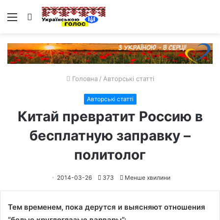
Меню
Пошук
Головна
/
Авторські статті
Авторські статті
Китай превратит Россию в
бесплатную заправку –
политолог
2014-03-26
373
Менше хвилини
Тем временем, пока дерутся и выясняют отношения
“белые круглоглазые варвары”: