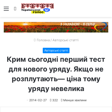
Меню
Пошук
Головна
/
Авторські статті
Авторські статті
Крим сьогодні перший тест
для нового уряду. Якщо не
розплутають— ціна тому
уряду невелика
2014-02-27
322
Менше хвилини