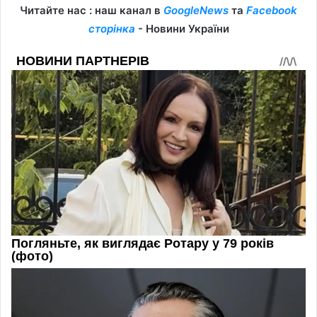
Читайте нас : наш канал в
GoogleNews
та
Facebook
сторінка
- Новини України