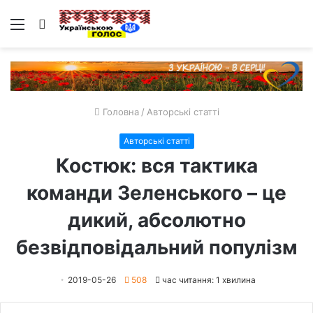
Меню
Пошук
Головна
/
Авторські статті
Авторські статті
Костюк: вся тактика
команди Зеленського – це
дикий, абсолютно
безвідповідальний популізм
2019-05-26
508
час читання: 1 хвилина