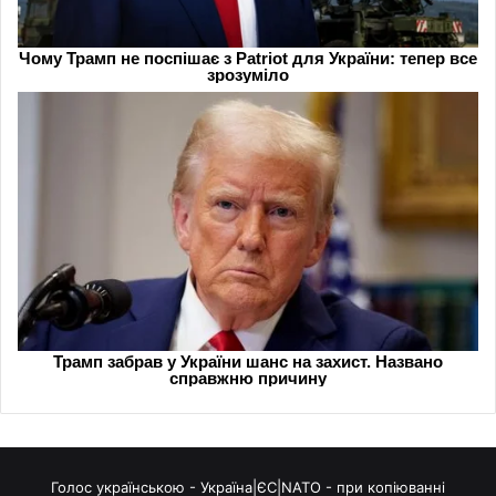
Голос українською - Україна|ЄС|NATO - при копіюванні