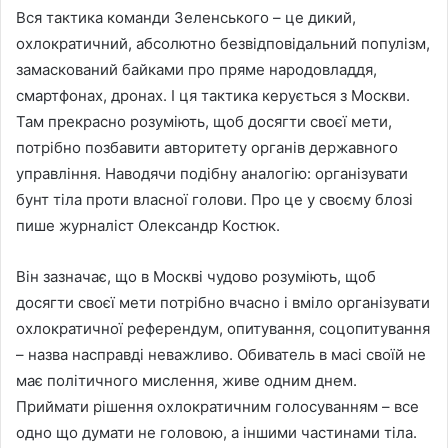
Вся тактика команди Зеленського – це дикий,
охлократичний, абсолютно безвідповідальний популізм,
замаскований байками про пряме народовладдя,
смартфонах, дронах. І ця тактика керується з Москви.
Там прекрасно розуміють, щоб досягти своєї мети,
потрібно позбавити авторитету органів державного
управління. Наводячи подібну аналогію: організувати
бунт тіла проти власної голови. Про це у своєму блозі
пише журналіст Олександр Костюк.
Він зазначає, що в Москві чудово розуміють, щоб
досягти своєї мети потрібно вчасно і вміло організувати
охлократичної референдум, опитування, соцопитування
– назва насправді неважливо. Обиватель в масі своїй не
має політичного мислення, живе одним днем.
Приймати рішення охлократичним голосуванням – все
одно що думати не головою, а іншими частинами тіла.