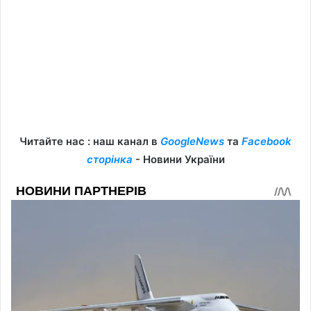
Читайте нас : наш канал в
GoogleNews
та
Facebook
сторінка
- Новини України