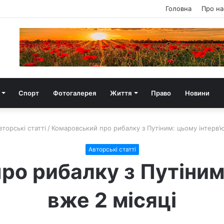
Головна
Про на
Спорт
Фотогалерея
Життя
Право
Новини
вторські статті
/
Комаровський про рибалку з Путіним: цьому інтерв’ю
Авторські статті
ро рибалку з Путіним:
вже 2 місяці