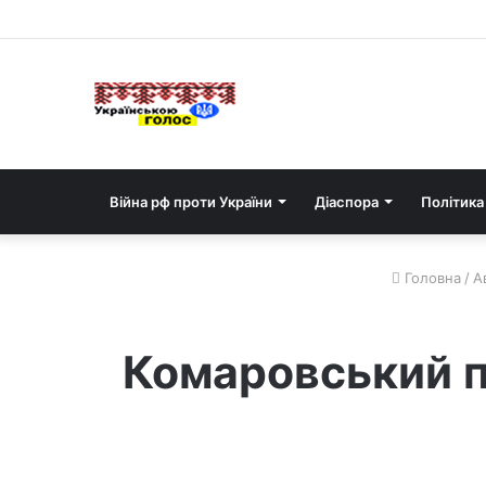
Війна рф проти України
Діаспора
Політика
Головна
/
А
Комаровський п