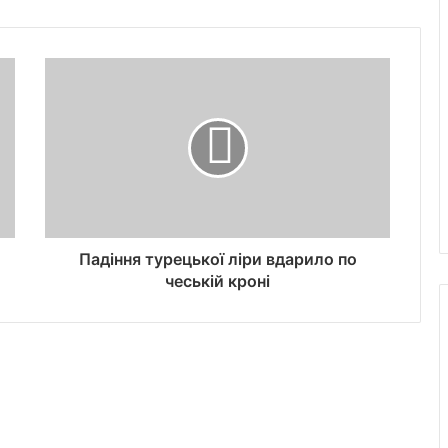
Падіння турецької ліри вдарило по
чеській кроні