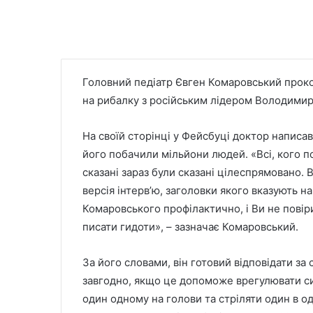
Головний педіатр Євген Комаровський проком
на рибалку з російським лідером Володими
На своїй сторінці у Фейсбуці доктор написав 
його побачили мільйони людей. «Всі, кого по
сказані зараз були сказані цілеспрямовано. В
версія інтерв’ю, заголовки якого вказують н
Комаровського профілактично, і Ви не повір
писати гидоти», – зазначає Комаровський.
За його словами, він готовий відповідати за с
завгодно, якщо це допоможе врегулювати сит
один одному на голови та стріляти один в 