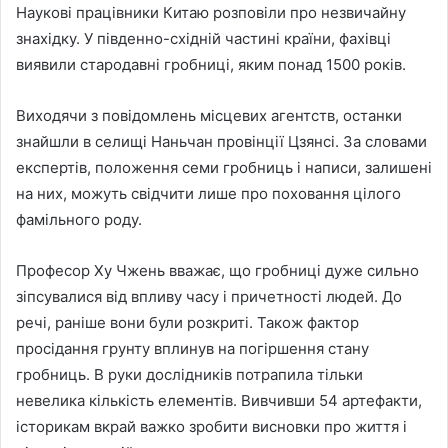
Наукові працівники Китаю розповіли про незвичайну
знахідку. У південно-східній частині країни, фахівці
виявили стародавні гробниці, яким понад 1500 років.
Виходячи з повідомлень місцевих агентств, останки
знайшли в селищі Наньчан провінції Цзянсі. За словами
експертів, положення семи гробниць і написи, залишені
на них, можуть свідчити лише про поховання цілого
фамільного роду.
Професор Ху Чжень вважає, що гробниці дуже сильно
зіпсувалися від впливу часу і причетності людей. До
речі, раніше вони були розкриті. Також фактор
просідання грунту вплинув на погіршення стану
гробниць. В руки дослідників потрапила тільки
невелика кількість елементів. Вивчивши 54 артефакти,
історикам вкрай важко зробити висновки про життя і