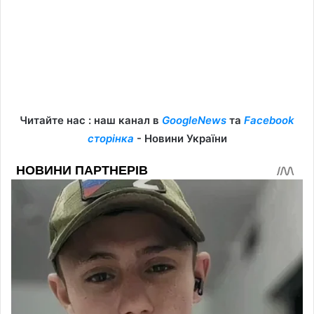
Читайте нас : наш канал в
GoogleNews
та
Facebook
сторінка
- Новини України