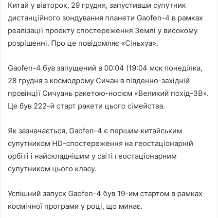
Китай у вівторок, 29 грудня, запустивши супутник
дистанційного зондування планети Gaofen-4 в рамках
реалізації проекту спостереження Землі у високому
розрішенні. Про це
повідомляє «Сіньхуа».
Gaofen-4 був запущений в 00:04 (19:04 мск понеділка,
28 грудня з космодрому Сичан в південно-західній
провінції Сичуань ракетою-носієм «Великий похід-3B».
Це був 222-й старт ракети цього сімейства.
Як зазначається, Gaofen-4 є першим китайським
супутником HD-спостереження на геостаціонарній
орбіті і найскладнішим у світі геостаціонарним
супутником цього класу.
Успішний запуск Gaofen-4 був 19-им стартом в рамках
космічної програми у році, що минає.