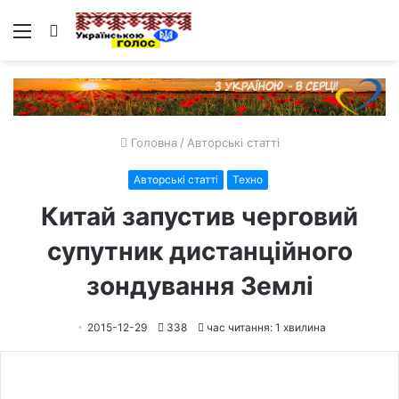
Меню
Пошук
Головна
/
Авторські статті
Авторські статті
Техно
Китай запустив черговий
супутник дистанційного
зондування Землі
2015-12-29
338
час читання: 1 хвилина