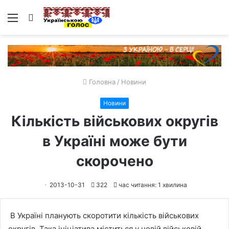
Меню
Пошук
Головна
/
Новини
Новини
Кількість військових округів
в Україні може бути
скорочено
2013-10-31
322
час читання: 1 хвилина
В Україні планують скоротити кількість військових
округів. Така ініціатива міститься у новій військовій