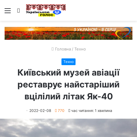
Меню
Пошук
Головна
/
Техно
Техно
Київський музей авіації
реставрує найстаріший
вцілілий літак Як-40
2022-02-08
770
час читання: 1 хвилина