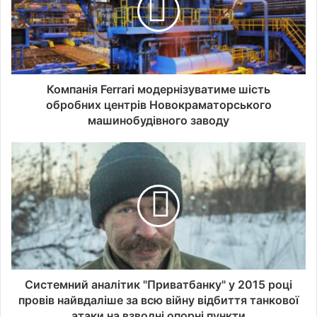
Компанія Ferrari модернізуватиме шість
обробних центрів Новокраматорського
машинобудівного заводу
Системний аналітик "Приватбанку" у 2015 році
провів найвдаліше за всю війну відбиття танкової
атаки на взводні опорні пункти