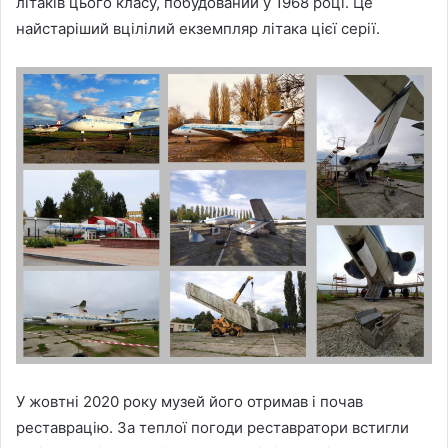
літаків цього класу, побудований у 1968 році. Це
найстаріший вцілілий екземпляр літака цієї серії.
У жовтні 2020 року музей його отримав і почав
реставрацію. За теплої погоди реставратори встигли