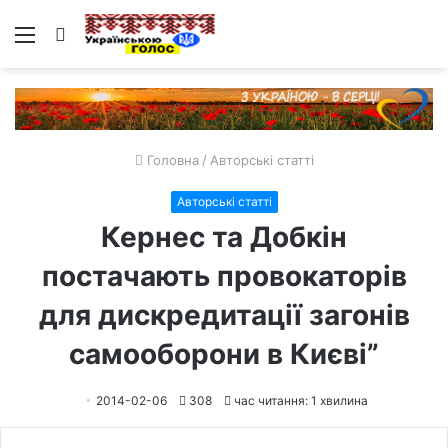
Меню
Пошук
Головна
/
Авторські статті
Авторські статті
Кернес та Добкін
постачають провокаторів
для дискредитації загонів
самооборони в Києві”
2014-02-06
308
час читання: 1 хвилина