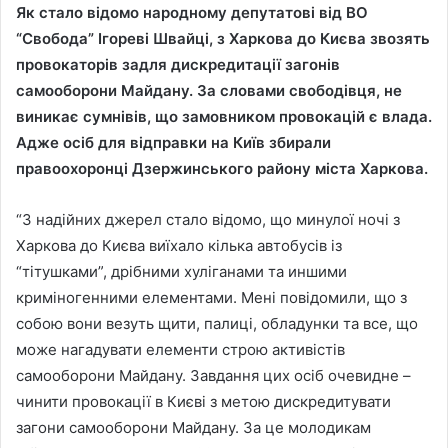
Як стало відомо народному депутатові від ВО
“Свобода” Ігореві Швайці, з Харкова до Києва звозять
провокаторів задля дискредитації загонів
самооборони Майдану. За словами свободівця, не
виникає сумнівів, що замовником провокацій є влада.
Адже осіб для відправки на Київ збирали
правоохоронці Дзержинського району міста Харкова.
“З надійних джерел стало відомо, що минулої ночі з
Харкова до Києва виїхало кілька автобусів із
“тітушками”, дрібними хуліганами та иншими
криміногенними елементами. Мені повідомили, що з
собою вони везуть щити, палиці, обладунки та все, що
може нагадувати елементи строю активістів
самооборони Майдану. Завдання цих осіб очевидне –
чинити провокації в Києві з метою дискредитувати
загони самооборони Майдану. За це молодикам