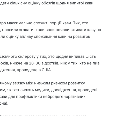
ати кількісну оцінку обсягів щодня випитої кави
про максимально спожиті порції кави. Тих, хто
 просили згадати, коли вони почали вживати каву на
вели оцінку впливу споживання кави на розвиток
озсіяного склерозу у тих, хто щодня випивав шість
ків, нижче на 28-30 відсотків, ніж у тих, хто не пив
лідження, проведене в США.
рямому зв’язку між низьким ризиком розвитку
тим, як зазначають медики, дослідження, проведені
 кави для профілактики нейродегенеративних
она).