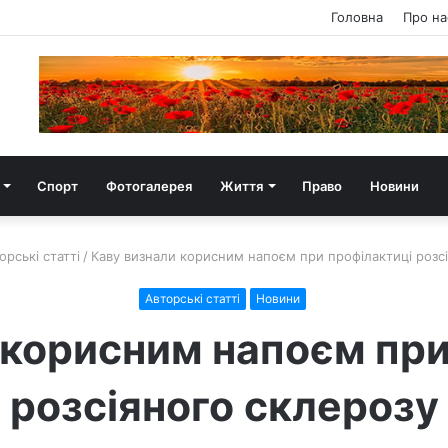
Головна
Про на
Спорт
Фотогалерея
Життя
Право
Новини
орські статті
/
Каву визнали корисним напоєм при профілактиці розс
Авторські статті
Новини
 корисним напоєм при
розсіяного склерозу