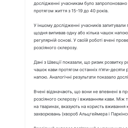
дослідженні учасникам було запропоновано д
протягом життя з 15-19 до 40 років.
У іншому дослідженні учасників запитували 
щодня випивав одну або кілька чашок напою,
регулярній основі. У своїй роботі вчені про
розсіяного склерозу.
Дані з Швеції показали, що ризик розвитку р
чашок кави протягом останніх п’яти-десяти ро
напою. Аналогічні результати показало дос
Вчені відзначають, що вони не впевнені в п
розсіяного склерозу і вживанням кави. Між 
на тваринах, вказують на користь вживання
захворювань (хвороб Альцгеймера і Паркінс