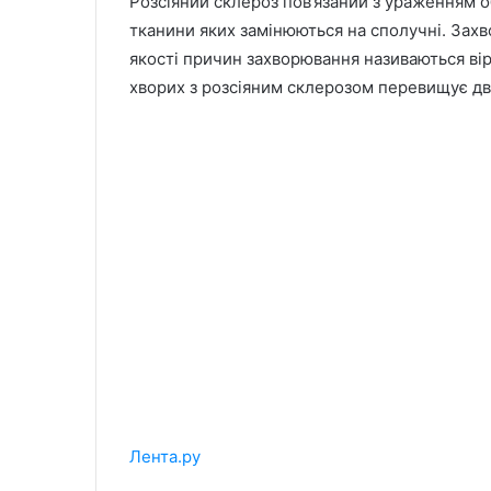
Розсіяний склероз пов’язаний з ураженням о
тканини яких замінюються на сполучні. Захв
якості причин захворювання називаються вірус
хворих з розсіяним склерозом перевищує дв
Лента.ру