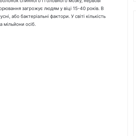
болонок спинного і головного мозку, нервові
орювання загрожує людям у віці 15-40 років. В
ні, або бактеріальні фактори. У світі кількість
а мільйони осіб.