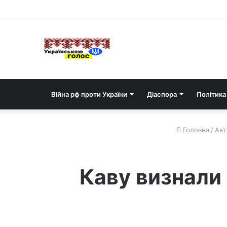
Війна рф проти України
Діаспора
Політика
Головна
/
Авт
Каву визнали