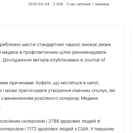
2016-03-04
308
час читання: 1 хвилина
приблизно шести стандартних чашок) знижує ризик
ни медики в профілактичних цілях
рекомендували
Дослідження авторів опубліковано в Journal of
ми причинами. Кофеїн, що міститься в напої,
і може пригнічувати утворення хімічних сполук, які
ій з виникненням розсіяного склерозу. Медики
.
розсіяним склерозом і 2788 здорових людей зі
м склерозом і 1172 здорових людей з США. У першому