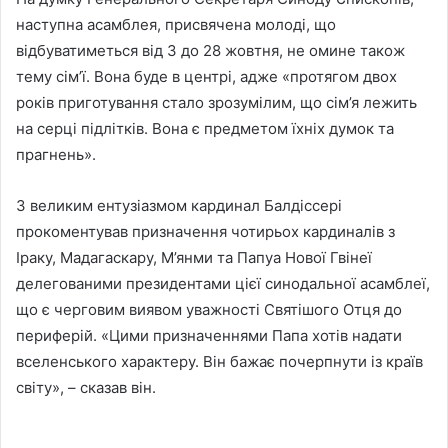
наступна асамблея, присвячена молоді, що
відбуватиметься від 3 до 28 жовтня, не омине також
тему сім’ї. Вона буде в центрі, адже «протягом двох
років приготування стало зрозумілим, що сім’я лежить
на серці підлітків. Вона є предметом їхніх думок та
прагнень».
З великим ентузіазмом кардинал Балдіссері
прокоментував призначення чотирьох кардиналів з
Іраку, Мадагаскару, М’янми та Папуа Нової Гвінеї
делегованими президентами цієї синодальної асамблеї,
що є черговим виявом уважності Святішого Отця до
периферій. «Цими призначеннями Папа хотів надати
вселенського характеру. Він бажає почерпнути із країв
світу», – сказав він.