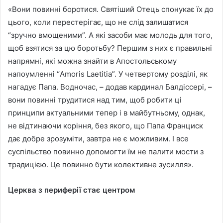
«Вони повинні боротися. Святіший Отець спонукає їх до
цього, коли перестерігає, що не слід залишатися
“зручно вмощеними”. А які засоби має молодь для того,
щоб взятися за цю боротьбу? Першим з них є правильні
напрямні, які можна знайти в Апостольському
напоумленні “Amoris Laetitia”. У четвертому розділі, як
нагадує Папа. Водночас, – додав кардинал Балдіссері, –
вони повинні трудитися над тим, щоб робити ці
принципи актуальними тепер і в майбутньому, однак,
не відтинаючи коріння, без якого, що Папа Франциск
дає добре зрозуміти, завтра не є можливим. І все
суспільство повинно допомогти їм не палити мости з
традицією. Це повинно бути колективне зусилля».
Церква з периферії стає центром