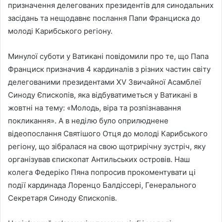
призначення делегованих президентів для синодальних
засідань та нещодавнє послання Папи Франциска до
молоді Карибського регіону.
Минулої суботи у Ватикані повідомили про те, що Папа
Франциск призначив 4 кардиналів з різних частин світу
делегованими президентами XV Звичайної Асамблеї
Синоду Єпископів, яка відбуватиметься у Ватикані в
жовтні на тему: «Молодь, віра та розпізнавання
покликання». А в неділю було оприлюднене
відеопослання Святішого Отця до молоді Карибського
регіону, що зібралася на свою щотрирічну зустріч, яку
організував єпископат Антильських островів. Наш
колега Федеріко Пяна попросив прокоментувати ці
події кардинада Лоренцо Балдіссері, Генерального
Секретаря Синоду Єпископів.