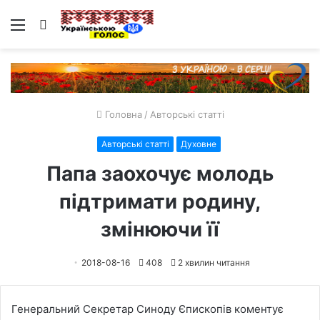
Меню
Пошук
Головна
/
Авторські статті
Авторські статті
Духовне
Папа заохочує молодь
підтримати родину,
змінюючи її
2018-08-16
408
2 хвилин читання
Генеральний Секретар Синоду Єпископів коментує