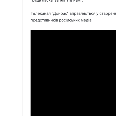
“Будь ласка, заплатіть нам”.
Телеканал “Донбас” вправляється у створенн
представників російських медіа.