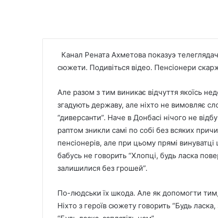
Канал Рената Ахметова показуэ телегляда
сюжети. Подивіться відео. Пенсіонери скарж
Але разом з тим виникає відчуття якоїсь не
згадують державу, але ніхто не вимовляє сло
“диверсанти”. Наче в Донбасі нічого не відбу
раптом зникли самі по собі без всяких прич
пенсіонерів, але при цьому прямі винуватці ц
бабусь не говорить “Хлопці, будь ласка повер
залишилися без грошей”.
По-людськи їх шкода. Але як допомогти тим,
Ніхто з героїв сюжету говорить “Будь ласка, 