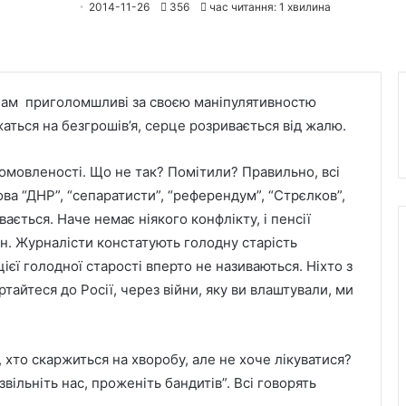
2014-11-26
356
час читання: 1 хвилина
чам приголомшливі за своєю маніпулятивностю
аться на безгрошів’я, серце розривається від жалю.
домовленості. Що не так? Помітили? Правильно, всі
ва “ДНР”, “сепаратисти”, “референдум”, “Стрєлков”,
вається. Наче немає ніякого конфлікту, і пенсії
ин. Журналісти констатують голодну старість
ієї голодної старості вперто не називаються. Ніхто з
тайтеся до Росії, через війни, яку ви влаштували, ми
 хто скаржиться на хворобу, але не хоче лікуватися?
звільніть нас, проженіть бандитів”. Всі говорять