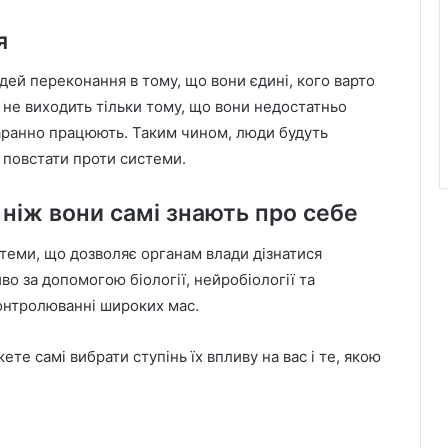
я
ей переконання в тому, що вони єдині, кого варто
о не виходить тільки тому, що вони недостатньо
таранно працюють. Таким чином, люди будуть
б повстати проти системи.
 ніж вони самі знають про себе
стеми, що дозволяє органам влади дізнатися
о за допомогою біології, нейробіології та
контролюванні широких мас.
те самі вибрати ступінь їх впливу на вас і те, якою