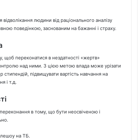
я відволікання людини від раціонального аналізу
тивною поведінкою, заснованим на бажанні і страху.
а
му, щоб переконатися в нездатності «жертв»
контролю над ними. З цією метою влада може урізати
р стипендій, підвищувати вартість навчання на
я і т.д.
ті
переконання в тому, що бути неосвіченою і
ьно.
лешоу на ТБ.