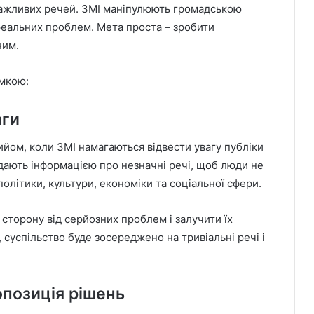
 важливих речей. ЗМІ маніпулюють громадською
еальних проблем. Мета проста – зробити
ним.
умкою:
аги
ийом, коли ЗМІ намагаються відвести увагу публіки
дають інформацією про незначні речі, щоб люди не
олітики, культури, економіки та соціальної сфери.
в сторону від серйозних проблем і залучити їх
 суспільство буде зосереджено на тривіальні речі і
опозиція рішень