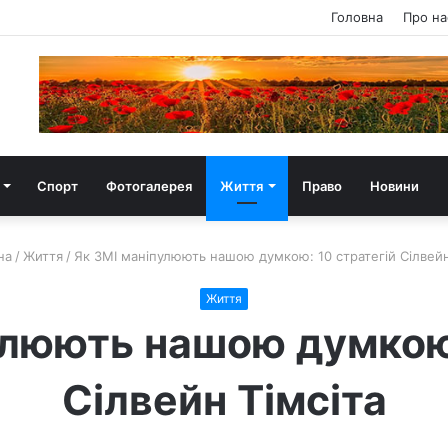
Головна
Про на
Спорт
Фотогалерея
Життя
Право
Новини
на
/
Життя
/
Як ЗМІ маніпулюють нашою думкою: 10 стратегій Сілвейн
Життя
улюють нашою думкою:
Сілвейн Тімсіта