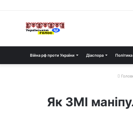
Війна рф проти України
Діаспора
Політика
Голов
Як ЗМІ маніп