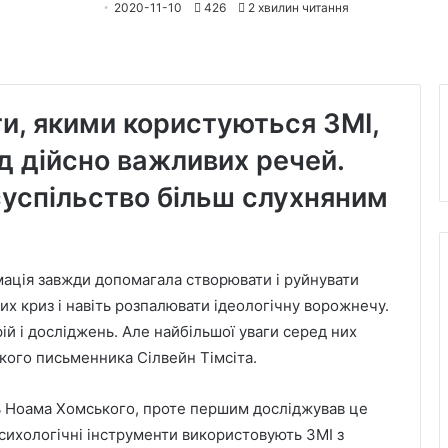
2020-11-10
426
2 хвилин читання
ти, якими користуються ЗМІ,
д дійсно важливих речей.
суспільство більш слухняним
мація завжди допомагала створювати і руйнувати
их криз і навіть розпалювати ідеологічну ворожнечу.
й і досліджень. Але найбільшої уваги серед них
ького письменника Сілвейн Тімсіта.
ь Ноама Хомського, проте першим досліджував це
 психологічні інструменти використовують ЗМІ з