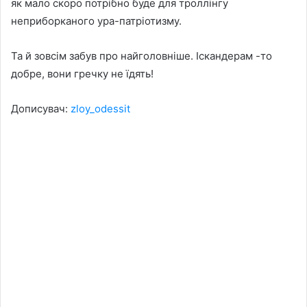
як мало скоро потрібно буде для троллінгу
неприборканого ура-патріотизму.
Та й зовсім забув про найголовніше. Іскандерам -то
добре, вони гречку не їдять!
Дописувач:
zloy_odessit