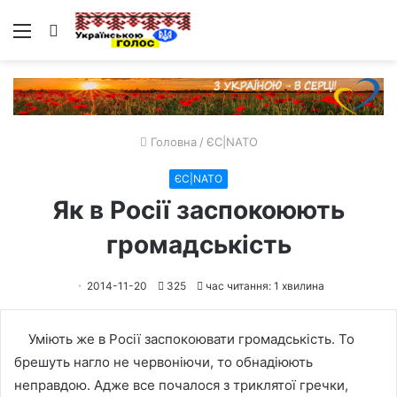
Меню
Пошук
Головна
/
ЄС|NATO
ЄС|NATO
Як в Росії заспокоюють
громадськість
2014-11-20
325
час читання: 1 хвилина
Уміють же в Росії заспокоювати громадськість. То
брешуть нагло не червоніючи, то обнадіюють
неправдою. Адже все почалося з триклятої гречки,