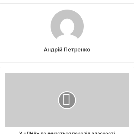
Андрій Петренко
У «ЛНР» починається переділ власності