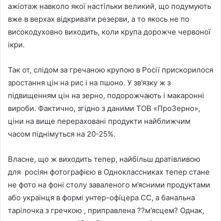
ажіотаж навколо якої настільки великий, що подумують
вже в верхах відкривати резерви, а то якось не по
високодуховно виходить, коли крупа дорожче червоної
ікри.
Так от, слідом за гречаною крупою в Росії прискорилося
зростання цін на рис і на пшоно. У зв’язку ж з
підвищенням цін на зерно, подорожчають і макаронні
вироби. Фактично, згідно з даними ТОВ «ПроЗерно»,
ціни на вище перераховані продукти найближчим
часом піднімуться на 20-25%.
Власне, що ж виходить тепер, найбільш дратівливою
для росіян фотографією в Одноклассниках тепер стане
не фото на фоні столу заваленого м’ясними продуктами
або українця в формі унтер-офіцера СС, а банальна
тарілочка з гречкою , приправлена ??м’ясцем? Однак,