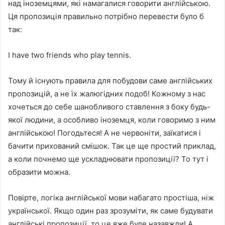
над іноземцями, які намагалися говорити англійською.
Ця пропозиція правильно потрібно перевести було б
так:
I have two friends who play tennis.
Тому й існують правила для побудови саме англійських
пропозицій, а не їх жалюгідних подоб! Кожному з нас
хочеться до себе шанобливого ставлення з боку будь-
якої людини, а особливо іноземця, коли говоримо з ним
англійською! Погодьтеся! А не червоніти, заїкатися і
бачити прихований смішок. Так це ще простий приклад,
а коли почнемо ще ускладнювати пропозиції? То тут і
образити можна.
Повірте, логіка англійської мови набагато простіша, ніж
української. Якщо один раз зрозуміти, як саме будувати
англійські пропозиції, то це вже буде назавжди! А