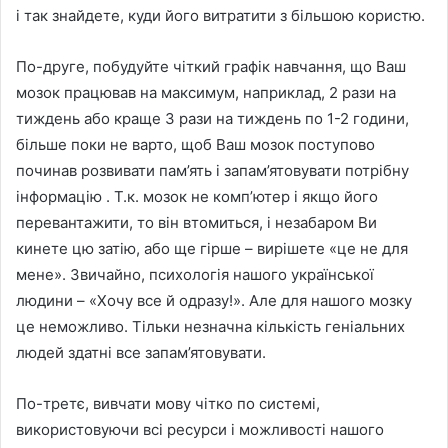
і так знайдете, куди його витратити з більшою користю.
По-друге, побудуйте чіткий графік навчання, що Ваш
мозок працював на максимум, наприклад, 2 рази на
тиждень або краще 3 рази на тиждень по 1-2 години,
більше поки не варто, щоб Ваш мозок поступово
починав розвивати пам’ять і запам’ятовувати потрібну
інформацію . Т.к. мозок не комп’ютер і якщо його
перевантажити, то він втомиться, і незабаром Ви
кинете цю затію, або ще гірше – вирішете «це не для
мене». Звичайно, психологія нашого української
людини – «Хочу все й одразу!». Але для нашого мозку
це неможливо. Тільки незначна кількість геніальних
людей здатні все запам’ятовувати.
По-третє, вивчати мову чітко по системі,
використовуючи всі ресурси і можливості нашого