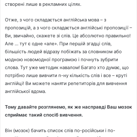
створені лише в рекламних цілях.
Отже, з чого складається англійська мова – з
пропозицій, а з чого складається англійські пропозиції –
Ви, звичайно, скажете зі слів. Це абсолютно правильно!
Але … тут є одне «але». При першій згадці слів,
більшість людей відразу побіжать за словником або
модною новомодної програмою і почнуть зубрити
слова. Тут уже методик навалом! Багато хто думає, що
потрібно лише вивчити n-ну кількість слів і все – круті
англійці! Ви можете наняти репетиторів для вивчення
англійської вдома.
Тому давайте розглянемо, як же насправді Ваш мозок
сприймає такий спосіб вивчення.
Він (мозок) бачить список слів по-російськи і по-