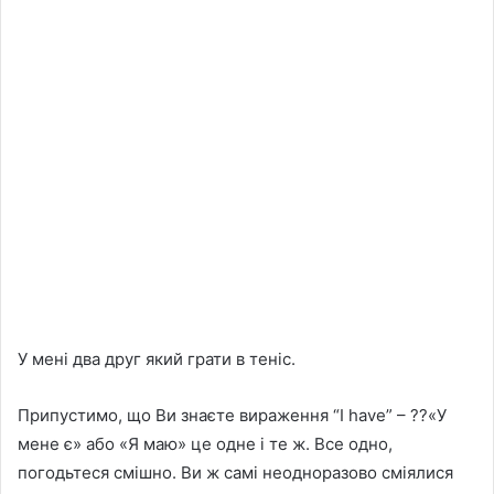
У мені два друг який грати в теніс.
Припустимо, що Ви знаєте вираження “I have” – ??«У
мене є» або «Я маю» це одне і те ж. Все одно,
погодьтеся смішно. Ви ж самі неодноразово сміялися