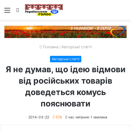
Меню
Пошук
Головна
/
Авторські статті
Авторські статті
Я не думав, що ідею відмови
від російських товарів
доведеться комусь
пояснювати
2014-03-22
578
час читання: 1 хвилина