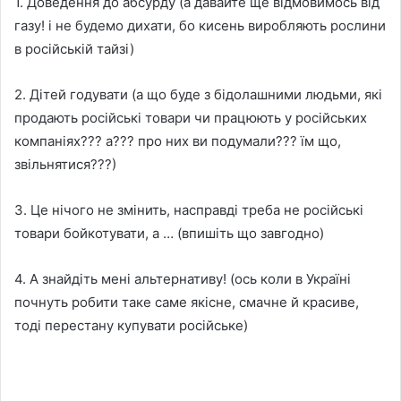
1. Доведення до абсурду (а давайте ще відмовимось від
газу! і не будемо дихати, бо кисень виробляють рослини
в російській тайзі)
2. Дітей годувати (а що буде з бідолашними людьми, які
продають російські товари чи працюють у російських
компаніях??? а??? про них ви подумали??? їм що,
звільнятися???)
3. Це нічого не змінить, насправді треба не російські
товари бойкотувати, а … (впишіть що завгодно)
4. А знайдіть мені альтернативу! (ось коли в Україні
почнуть робити таке саме якісне, смачне й красиве,
тоді перестану купувати російське)