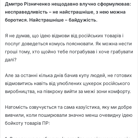
Дмитро Різниченко нещодавно влучно сформулював:
несправедливість – не найстрашніше, з нею можна
боротися. Найстрашніше – байдужість.
Я не думав, що ідею відмови від російських товарів і
послуг доведеться комусь пояснювати. Як можна нести
гроші тому, хто щойно тебе пограбував і хоче грабувати
далі?
Але за останні кілька днів бачив купу людей, не готових
відмовитись навіть від улюблених цукерок російського
виробництва, на півкроку вийти за межі зони комфорту.
Натомість озвучується та сама казуїстика, яку ми добре
вивчили, коли поширювали значно менш очевидну ідею
бойкоту товарів ПР: