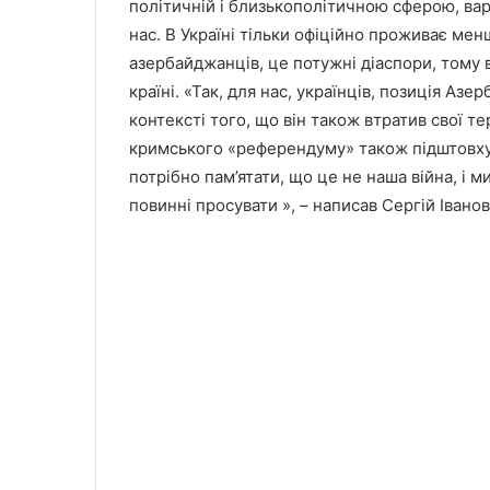
політичній і близькополітичною сферою, варт
нас. В Україні тільки офіційно проживає мен
азербайджанців, це потужні діаспори, тому
країні. «Так, для нас, українців, позиція А
контексті того, що він також втратив свої т
кримського «референдуму» також підштовхує
потрібно пам’ятати, що це не наша війна, і м
повинні просувати », – написав Сергій Іванов