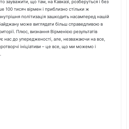
о зауважити, що там, на Кавказі, розберуться і без
ше 100 тисяч вірмен і приблизно стільки ж
 внутрішня політизація зашкодить насамперед нашій
зербайджану може виглядати більш справедливою в
ериторії. Плюс, визнання Вірменією результатів
 нас до упередженості, але, незважаючи на все,
иротворчі ініціативи – це все, що ми можемо і
.