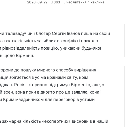
2020-09-29
363
час читання: 1 хвилина
ий телеведучий і блогер Сергій Іванов пише на своїй
а також кількість загиблих в конфлікті навколо
и рівновіддаленість позицію, уникаючи будь-якої
в щодо Вірменії.
сторони до пошуку мирного способу вирішення
ція збігається з усіма країнами світу, крім
джан. Росія історично підтримує Вірменію, але, з
й воєн, вона поки відкрито про це заявляє, хоча і
ити Крим майданчиком для переговорів устами
а захмарна кількість «експертних» висновків в нашій