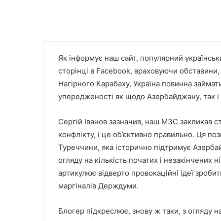
Як інформує наш сайт, популярний українськ
сторінці в Facebook, враховуючи обставини, 
Нагірного Карабаху, Україна повинна займат
упередженості як щодо Азербайджану, так і 
Сергій Іванов зазначив, наш МЗС закликав 
конфлікту, і це об’єктивно правильно. Ця пози
Туреччини, яка історично підтримує Азербай
огляду на кількість початих і незакінчених ні
артикулює відверто провокаційні ідеї зроб
маргіналів Держдуми.
Блогер підкреслює, знову ж таки, з огляду н