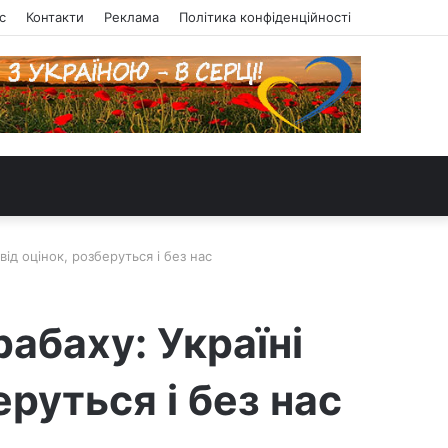
с
Контакти
Реклама
Політика конфіденційності
ід оцінок, розберуться і без нас
рабаху: Україні
еруться і без нас