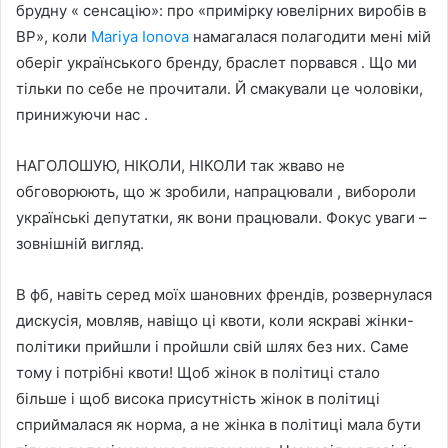
брудну « сенсацію»: про «примірку ювелірних виробів в
ВР», коли
Mariya Ionova
намагалася полагодити мені мій
оберіг українського бренду, браслет порвався . Що ми
тільки по себе не прочитали. Й смакували це чоловіки,
принижуючи нас .
НАГОЛОШУЮ, НІКОЛИ, НІКОЛИ так жваво не
обговорюють, що ж зробили, напрацювали , вибороли
українські депутатки, як вони працювали. Фокус уваги –
зовнішній вигляд.
В фб, навіть серед моїх шановних френдів, розвернулася
дискусія, мовляв, навіщо ці квоти, коли яскраві жінки-
політики прийшли і пройшли свій шлях без них. Саме
тому і потрібні квоти! Щоб жінок в політиці стало
більше і щоб висока присутність жінок в політиці
сприймалася як норма, а не жінка в політиці мала бути