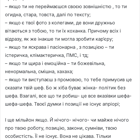
– якщо ти не переймаєшся своєю зовнішністю , то ти
огидна, стара, товста, далі по тексту;
– якщо є твої фото з колегами, де вони дружньо
вітаються з тобою, то ти їх коханка. Причому всіх і
відразу, як же інакше ти могла зробити кар‘єру;
– якщо ти яскрава і пасіонарна , з позицією – ти
істеричка, клімактеричка, ПМС, і тд;
– якщо ти щира і емоційна – ти божевільна,
ненормальна, смішна, хахаха;
– якщо ти виступаєш з промовою, то тебе примусив це
сказати твій шеф. Бо ж хіба буває жінка- політик без
шефа. Взагалі, все що ти робиш- це все вказівки шефа-
шефа-шефа. Твоєї думки і позиції не існує апріорі;
І ще мільйон якщо. Й нічого- нічого- чи майже нічого
про твою роботу, позицію, закони, сумніви, твою
особистість. Її не існує. Вона не цікава. Тільки