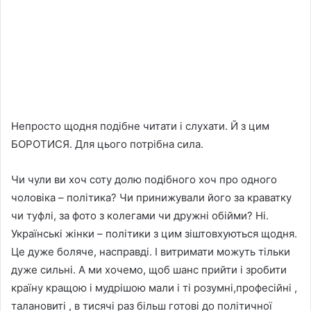
Непросто щодня подібне читати і слухати. Й з цим
БОРОТИСЯ. Для цього потрібна сила.
Чи чули ви хоч соту долю подібного хоч про одного
чоловіка – політика? Чи принижували його за краватку
чи туфлі, за фото з колегами чи дружні обійми? Ні.
Українські жінки – політики з цим зіштовхуються щодня.
Це дуже боляче, насправді. І витримати можуть тільки
дуже сильні. А ми хочемо, щоб шанс прийти і зробити
країну кращою і мудрішою мали і ті розумні,професійні ,
талановиті , в тисячі раз більш готові до політичної