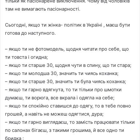
тільки як пасіонарене виключення. Чому від чоловіків
там не вимагають пасіонарності.
Сьогодні, якщо ти жінка- політик в Україні , маєш бути
готова до наступного.
– якщо ти не фотомодель, щодня читати про себе, що
ти товста і огидна;
– якщо ти старше 30, щодня чути в спину, що ти стара;
– якщо ти молодша 30, значить ти чиясь коханка;
– якщо ти старше 30, значить ти була чиясь коханка;
– якщо ти гарно вдягнута, то ти тільки про шмотки
думаєш, ти ворюга, все вкрала і одягла на себе;
– якщо ти спокійно ставишся до одягу, то в тебе повно
грошей, а навіть не можеш одягтися, дура;
– якщо ти гарно виглядаєш, то замість працювати тільки
по салонах бігаєш, з такими грошима, й все одно ти
бридка ;