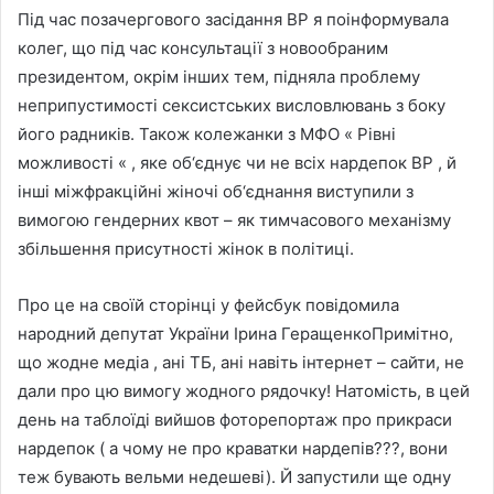
Під час позачергового засідання ВР я поінформувала
колег, що під час консультації з новообраним
президентом, окрім інших тем, підняла проблему
неприпустимості сексистських висловлювань з боку
його радників. Також колежанки з МФО « Рівні
можливості « , яке об‘єднує чи не всіх нардепок ВР , й
інші міжфракційні жіночі об‘єднання виступили з
вимогою гендерних квот – як тимчасового механізму
збільшення присутності жінок в політиці.
Про це на своїй сторінці у фейсбук повідомила
народний депутат України Ірина ГеращенкоПримітно,
що жодне медіа , ані ТБ, ані навіть інтернет – сайти, не
дали про цю вимогу жодного рядочку! Натомість, в цей
день на таблоїді вийшов фоторепортаж про прикраси
нардепок ( а чому не про краватки нардепів???, вони
теж бувають вельми недешеві). Й запустили ще одну