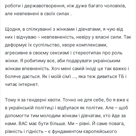
роботи і державотворення, ніж дуже багато чоловіків,
але невпевнені в своїх силах .
Щодня, в спілкуванні з жінками і дівчатами, я чую від
них і відчуваю – невпевненість, невіру у власні сили. Так
деформує їх суспільство, хворе комплексами,
агресивне в своєму сексизмі і стереотипах про роль
жінки. Я робитиму все, аби подарувати украінським
жінкам впевненість. Хоч мені самій іноді це так важко і
боляче дається. Як і моїй сім‘і …, яка теж дивиться ТБ і
читає інтернет.
Тому я за гендерні квоти. Точно не для себе, бо я вже є
в українській політиці і відбулася як політик. Але – щоб
допомогти тим молодим жінкам і дівчатам, хто йде за
нами. ВАС має бути більше. Ми – рівні. Й саме повага,
рівність і гідність – є фундаментом європейського