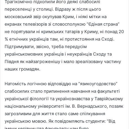
Трагікомічно підхопили його деякі слабосилі
переселенці у столиці. Відразу ж після цього
московський звір окупував Крим, і ніякі мітки на
екранах телевізорів зі словосполукою “Єдіная страна”
не порятували ні кримських татарів у Криму, ні понад 20
% етнічних українців там, ні протистояння на Сході.
Підтримувати, звісно, треба передусім
українськомовних українців і неукраїнців Сходу та
Півдня як найзагроженішу і мало зреалізовану частину
наших громадян.
Натомість логічною відповіддю на “язикоугодовство”
слабосилих стало припинення навчання на факультеті
української філології та українознавства у Таврійському
національному університеті ім. В. Вернадського, позаяк
загрозливим для життя стало саме спілкування
українською мовою. Як повідомляють студенти: “Від
імени керівництва факультету нам було