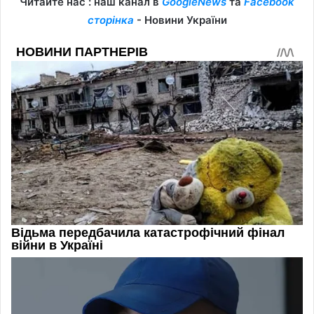
Читайте нас : наш канал в
GoogleNews
та
Facebook
сторінка
- Новини України