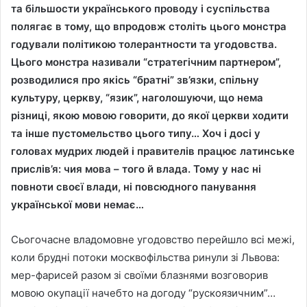
та більшости українського проводу і суспільства
полягає в тому, що впродовж століть цього монстра
годували політикою толерантности та угодовства.
Цього монстра називали “стратегічним партнером”,
розводилися про якісь “братні” зв’язки, спільну
культуру, церкву, “язик”, наголошуючи, що нема
різниці, якою мовою говорити, до якої церкви ходити
та інше пустомельство цього типу… Хоч і досі у
головах мудрих людей і правителів працює латинське
прислів’я: чия мова – того й влада. Тому у нас ні
повноти своєї влади, ні повсюдного панування
української мови немає…
Сьогочасне владомовне угодовство перейшло всі межі,
коли брудні потоки москвофільства ринули зі Львова:
мер-фарисей разом зі своїми блазнями возговорив
мовою окупації начебто на догоду “рускоязичним”…