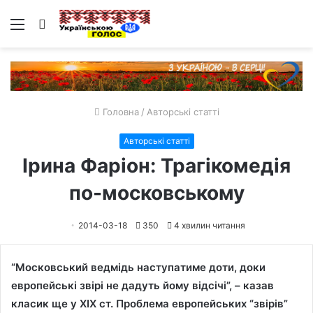
Меню
Пошук
Головна
/
Авторські статті
Авторські статті
Ірина Фаріон: Трагікомедія
по-московському
2014-03-18
350
4 хвилин читання
“Московський ведмідь наступатиме доти, доки
европейські звірі не дадуть йому відсічі”, – казав
класик ще у ХIХ ст. Проблема европейських “звірів”