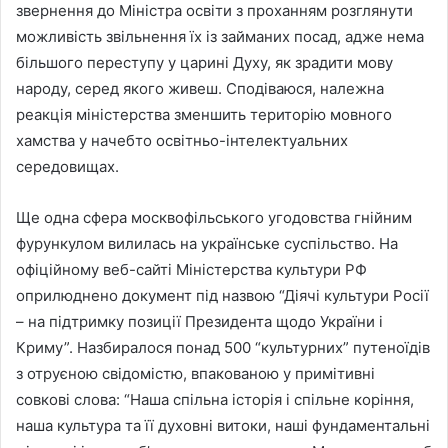
звернення до Міністра освіти з проханням розглянути
можливість звільнення їх із займаних посад, адже нема
більшого переступу у царині Духу, як зрадити мову
народу, серед якого живеш. Сподіваюся, належна
реакція міністерства зменшить територію мовного
хамства у начебто освітньо-інтелектуальних
середовищах.
Ще одна сфера москвофільського угодовства гнійним
фурункулом вилилась на українське суспільство. На
офіційному веб-сайті Міністерства культури РФ
оприлюднено документ під назвою “Діячі культури Росії
– на підтримку позиції Президента щодо України і
Криму”. Назбиралося понад 500 “культурних” путеноїдів
з отруєною свідомістю, впакованою у примітивні
совкові слова: “Наша спільна історія і спільне коріння,
наша культура та її духовні витоки, наші фундаментальні