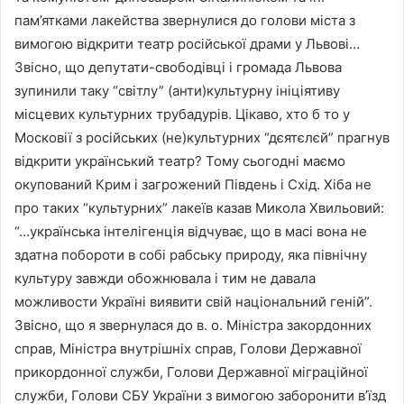
пам’ятками лакейства звернулися до голови міста з
вимогою відкрити театр російської драми у Львові…
Звісно, що депутати-свободівці і громада Львова
зупинили таку “світлу” (анти)культурну ініціятиву
місцевих культурних трубадурів. Цікаво, хто б то у
Московії з російських (не)культурних “дєятєлєй” прагнув
відкрити український театр? Тому сьогодні маємо
окупований Крим і загрожений Південь і Схід. Хіба не
про таких “культурних” лакеїв казав Микола Хвильовий:
“…українська інтелігенція відчуває, що в масі вона не
здатна побороти в собі рабську природу, яка північну
культуру завжди обожнювала і тим не давала
можливости Україні виявити свій національний геній”.
Звісно, що я звернулася до в. о. Міністра закордонних
справ, Міністра внутрішніх справ, Голови Державної
прикордонної служби, Голови Державної міграційної
служби, Голови СБУ України з вимогою заборонити в’їзд