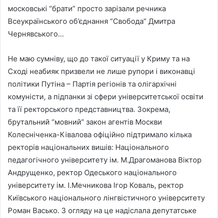
московські “брати” просто зарізали речника
Всеукраїнського об’єднання “Свобода” Дмитра
Чернявського…
Не маю сумніву, що до такої ситуації у Криму та на
Сході неабияк призвели не лише рупори і виконавці
політики Путіна – Партія регіонів та олігархічні
комуністи, а підпанки зі сфери університетської освіти
та її ректорського представництва. Зокрема,
брутальний “мовний” закон агентів Москви
Колесніченка-Ківалова офіційно підтримало кілька
ректорів національних вишів: Національного
педагогічного університету ім. М.Драгоманова Віктор
Андрущенко, ректор Одеського національного
університету ім. І.Мечникова Ігор Коваль, ректор
Київського національного лінгвістичного університету
Роман Васько. З огляду на це надіслала депутатське