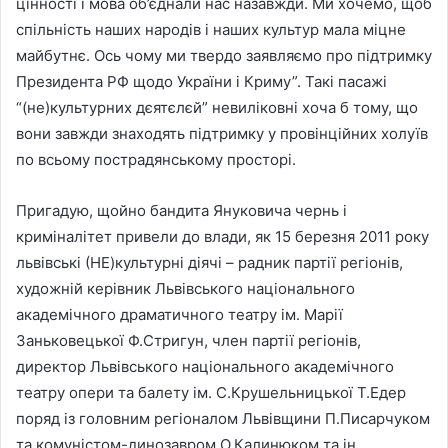
цінності і мова об’єднали нас назавжди. Ми хочемо, щоб
спільність наших народів і наших культур мала міцне
майбутнє. Ось чому ми твердо заявляємо про підтримку
Президента РФ щодо України і Криму”. Такі пасажі
“(не)культурних дєятєлєй” невиліковні хоча б тому, що
вони завжди знаходять підтримку у провінційних холуїв
по всьому пострадянському просторі.
Пригадую, щойно бандита Януковича чернь і
криміналітет привели до влади, як 15 березня 2011 року
львівські (НЕ)культурні діячі – радник партії регіонів,
художній керівник Львівського національного
академічного драматичного театру ім. Марії
Заньковецької Ф.Стригун, член партії регіонів,
директор Львівського національного академічного
театру опери та балету ім. С.Крушельницької Т.Едер
поряд із головним регіоналом Львівщини П.Писарчуком
та комуністом-динозавром О.Калинюком та ін.