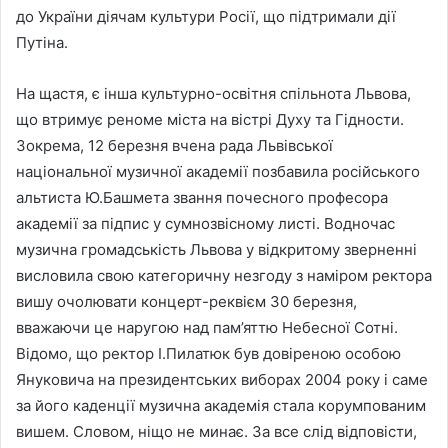
до України діячам культури Росії, що підтримали дії
Путіна.
На щастя, є інша культурно-освітня спільнота Львова,
що втримує реноме міста на вістрі Духу та Гідности.
Зокрема, 12 березня вчена рада Львівської
національної музичної академії позбавила російського
альтиста Ю.Башмета звання почесного професора
академії за підпис у сумнозвісному листі. Водночас
музична громадськість Львова у відкритому зверненні
висловила свою категоричну незгоду з наміром ректора
вишу очолювати концерт-реквієм 30 березня,
вважаючи це наругою над пам’яттю Небесної Сотні.
Відомо, що ректор І.Пилатюк був довіреною особою
Януковича на президентських виборах 2004 року і саме
за його каденції музична академія стала корумпованим
вишем. Словом, ніщо не минає. За все слід відповісти,