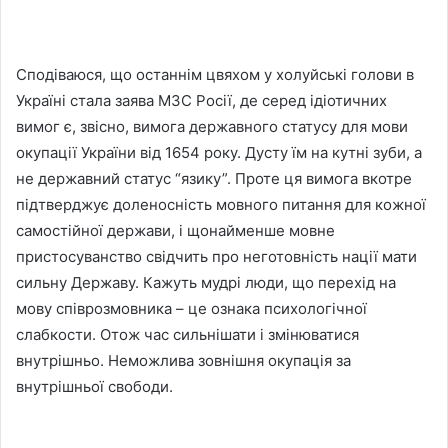
Сподіваюся, що останнім цвяхом у холуйські голови в
Україні стала заява МЗС Росії, де серед ідіотичних
вимог є, звісно, вимога державного статусу для мови
окупації України від 1654 року. Дусту їм на кутні зуби, а
не державний статус “язику”. Проте ця вимога вкотре
підтверджує доленосність мовного питання для кожної
самостійної держави, і щонайменше мовне
пристосуванство свідчить про неготовність нації мати
сильну Державу. Кажуть мудрі люди, що перехід на
мову співрозмовника – це ознака психологічної
слабкости. Отож час сильнішати і змінюватися
внутрішньо. Неможлива зовнішня окупація за
внутрішньої свободи.