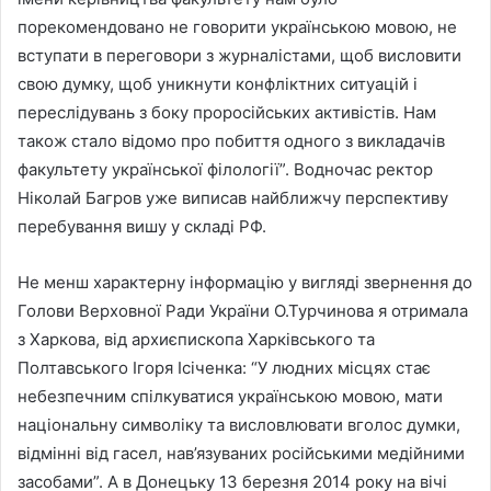
порекомендовано не говорити українською мовою, не
вступати в переговори з журналістами, щоб висловити
свою думку, щоб уникнути конфліктних ситуацій і
переслідувань з боку проросійських активістів. Нам
також стало відомо про побиття одного з викладачів
факультету української філології”. Водночас ректор
Ніколай Багров уже виписав найближчу перспективу
перебування вишу у складі РФ.
Не менш характерну інформацію у вигляді звернення до
Голови Верховної Ради України О.Турчинова я отримала
з Харкова, від архиєпископа Харківського та
Полтавського Ігоря Ісіченка: “У людних місцях стає
небезпечним спілкуватися українською мовою, мати
національну символіку та висловлювати вголос думки,
відмінні від гасел, нав’язуваних російськими медійними
засобами”. А в Донецьку 13 березня 2014 року на вічі