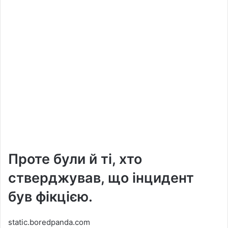
Проте були й ті, хто
стверджував, що інцидент
був фікцією.
static.boredpanda.com