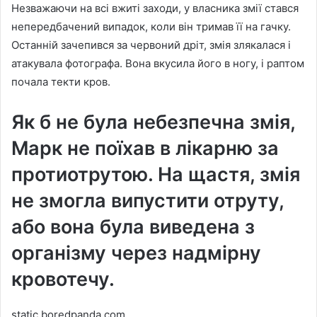
Незважаючи на всі вжиті заходи, у власника змії стався
непередбачений випадок, коли він тримав її на гачку.
Останній зачепився за червоний дріт, змія злякалася і
атакувала фотографа. Вона вкусила його в ногу, і раптом
почала текти кров.
Як б не була небезпечна змія,
Марк не поїхав в лікарню за
протиотрутою. На щастя, змія
не змогла випустити отруту,
або вона була виведена з
організму через надмірну
кровотечу.
static.boredpanda.com