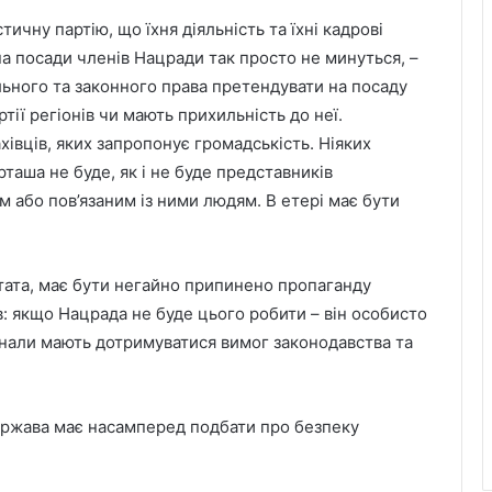
ичну партію, що їхня діяльність та їхні кадрові
на посади членів Нацради так просто не минуться, –
льного та законного права претендувати на посаду
тії регіонів чи мають прихильність до неї.
хівців, яких запропонує громадськість. Ніяких
таша не буде, як і не буде представників
 або пов’язаним із ними людям. В етері має бути
тата, має бути негайно припинено пропаганду
в: якщо Нацрада не буде цього робити – він особисто
канали мають дотримуватися вимог законодавства та
ержава має насамперед подбати про безпеку