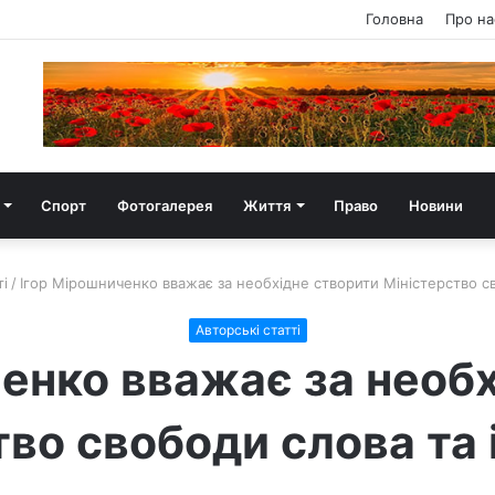
Головна
Про на
Спорт
Фотогалерея
Життя
Право
Новини
і
/
Ігор Мірошниченко вважає за необхідне створити Міністерство св
Авторські статті
енко вважає за необ
тво свободи слова та 