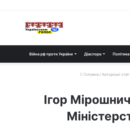
Війна рф проти України
Діаспора
Політика
Головна
/
Авторські статт
Ігор Мірошнич
Міністерс