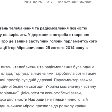
2014-02-25
312
час читання: 1 хвилина
тань телебачення та радіомовлення повністю
у не вирішить. У держави є потреба створення
. Про це заявив заступник голови парламентського
ації Ігор Мірошниченко 25 лютого 2014 року в
з питань телебачення та радіомовлення була одним
 влади, торгувала ліцензіями, заробляла сотні тисяч
ний простір сусідній державі.
Парламентар вважає,
аційної безпеки сьогодні Україна має значну частину
оріальної цілісности та ксенофобські заяви,
дки діяльности Нацради і не тільки чинного, а й
ади значною мірою призвела до розколу країни.