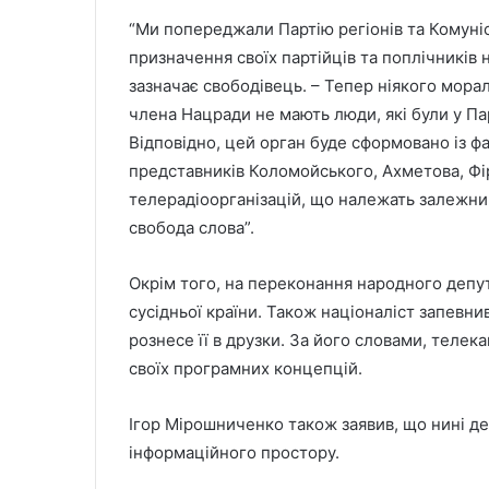
“Ми попереджали Партію регіонів та Комуніст
призначення своїх партійців та поплічників 
зазначає свободівець. – Тепер ніякого мора
члена Нацради не мають люди, які були у Пар
Відповідно, цей орган буде сформовано із фа
представників Коломойського, Ахметова, Фір
телерадіоорганізацій, що належать залежним
свобода слова”.
Окрім того, на переконання народного депу
сусідньої країни. Також націоналіст запевни
рознесе її в друзки. За його словами, теле
своїх програмних концепцій.
Ігор Мірошниченко також заявив, що нині д
інформаційного простору.