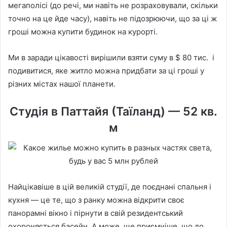
мегаполісі (до речі, ми навіть не розраховували, скільки
точно на це йде часу), навіть не підозрюючи, що за ці ж
гроші можна купити будинок на курорті.
Ми в заради цікавості вирішили взяти суму в $ 80 тис. і
подивитися, яке житло можна придбати за ці гроші у
різних містах нашої планети.
Студія в Паттайя (Таїланд) — 52 кв.
м
Найцікавіше в цій великій студії, де поєднані спальня і
кухня — це те, що з ранку можна відкрити своє
панорамні вікно і пірнути в свій резидентський
охороняється басейн. А може, ще приємніше, що до