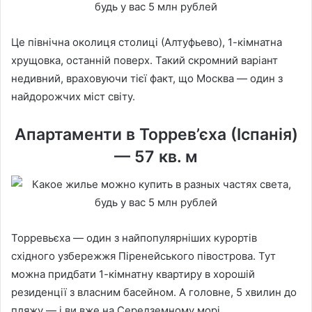
Це північна околиця столиці (Алтуфьево), 1-кімнатна
хрущовка, останній поверх. Такий скромний варіант
недивний, враховуючи тієї факт, що Москва — один з
найдорожчих міст світу.
Апартаменти в Торрев’єха (Іспанія)
— 57 кв. м
Торревьєха — один з найпопулярніших курортів
східного узбережжя Піренейського півострова. Тут
можна придбати 1-кімнатну квартиру в хорошій
резиденції з власним басейном. А головне, 5 хвилин до
пляжу — і ви вже на Середземному морі.