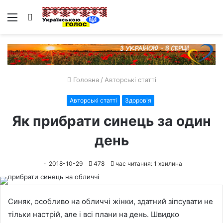
Меню
Пошук
Головна
/
Авторські статті
Авторські статті
Здоров'я
Як прибрати синець за один
день
2018-10-29
478
час читання: 1 хвилина
Синяк, особливо на обличчі жінки, здатний зіпсувати не
тільки настрій, але і всі плани на день. Швидко