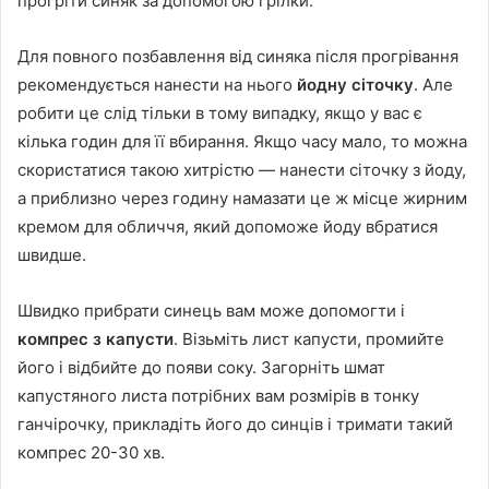
прогріти синяк за допомогою грілки.
Для повного позбавлення від синяка після прогрівання
рекомендується нанести на нього
йодну сіточку
. Але
робити це слід тільки в тому випадку, якщо у вас є
кілька годин для її вбирання. Якщо часу мало, то можна
скористатися такою хитрістю — нанести сіточку з йоду,
а приблизно через годину намазати це ж місце жирним
кремом для обличчя, який допоможе йоду вбратися
швидше.
Швидко прибрати синець вам може допомогти і
компрес з капусти
. Візьміть лист капусти, промийте
його і відбийте до появи соку. Загорніть шмат
капустяного листа потрібних вам розмірів в тонку
ганчірочку, прикладіть його до синців і тримати такий
компрес 20-30 хв.