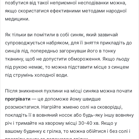
позбутися від такої неприємної несподіванки можна,
якщо скористатися ефективними методами народної
медицини.
Як тільки ви помітили в собі синяк, який зазвичай
супроводжується набряком, для її зняття прикладіть до
синців лід, попередньо загорнувши його в тонку
тканину, щоб не допустити обмороження. Якщо льоду
під рукою немає, то можна підставити місце з синцем
під струмінь холодної води.
Після зникнення пухлини на місці синяка можна почати
прогрівати
— це допоможе йому швидше
розсмоктатися. Нагрійте жменю солі на сковорідці,
покладіть її в вовняний носок або будь-яку іншу вовняну
річ і тримайте на хворому місці 30-40 хв. Якщо у
вашому будинку є грілка, то можна обійтися і без солі і