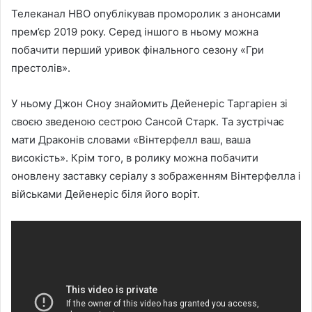
Телеканал HBO опублікував проморолик з анонсами
прем’єр 2019 року. Серед іншого в ньому можна
побачити перший уривок фінального сезону «Гри
престолів».
У ньому Джон Сноу знайомить Дейенеріс Таргаріен зі
своєю зведеною сестрою Сансой Старк. Та зустрічає
мати Драконів словами «Вінтерфелл ваш, ваша
високість». Крім того, в ролику можна побачити
оновлену заставку серіалу з зображенням Вінтерфелла і
військами Дейенеріс біля його воріт.