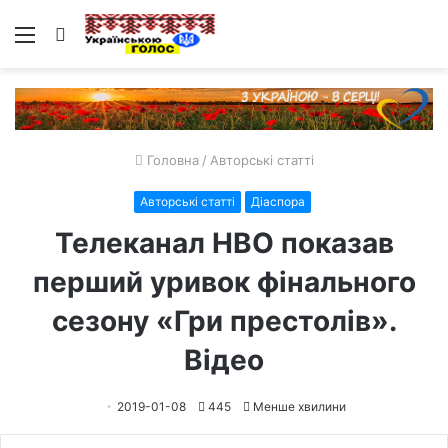
Меню
Пошук
Головна
/
Авторські статті
Авторські статті
Діаспора
Телеканал HBO показав
перший уривок фінального
сезону «Гри престолів».
Відео
2019-01-08
445
Менше хвилини