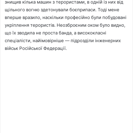
знищив кілька машин з терористами, в одній із них від
щільного вогню здетонували боєприпаси. Тоді мене
вперше вразило, наскільки професійно були побудовані
укріплення терористів. Неозброєним оком було видно,
що їх зводила не проста банда, а висококласні
спеціалісти, найімовірніше — підрозділи інженерних
військ Російської Федерації.