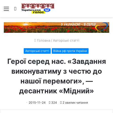
Меню
Пошук
Головна
/
Авторські статті
Авторські статті
Війна рф проти України
Герої серед нас. «Завдання
виконуватиму з честю до
нашої перемоги», —
десантник «Мідний»
2015-11-24
324
2 хвилин читання