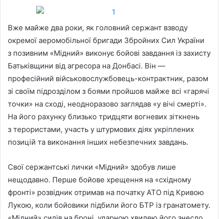
Вже майже два роки, як головний сержант взводу
окремої аеромобільної бригади Збройних Сил України
з позивним «Мідний» виконує бойові завдання із захисту
Батьківщини від агресора на Донбасі. Він —
професійний військовослужбовець-контрактник, разом
зі своїм підрозділом з боями пройшов майже всі «гарячі
точки» на сході, неодноразово заглядав «у вічі смерті».
На його рахунку близько тридцяти вогневих зіткнень
з терористами, участь у штурмових діях укріплених
позицій та виконання інших небезпечних завдань.
Свої сержантські лички «Мідний» здобув лише
нещодавно. Перше бойове хрещення на «східному
фронті» розвідник отримав на початку АТО під Кривою
Лукою, коли бойовики підбили його БТР із гранатомету.
«Мідний» сидів на броні, ударною хвилею його знесло