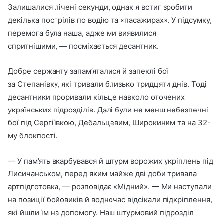
Залишалися лічені секунди, однак я встиг зробити
декілька пострілів по водію та «пасажирах». У підсумку,
перемога була наша, адже ми виявилися
спритнішими, — посміхається десантник.
Добре сержанту запам’яталися й запеклі бої
за Степанівку, які тривали близько тридцяти днів. Тоді
десантники проривали кільце навколо оточених
українських підрозділів. Далі були не менш небезпечні
бої під Сергіївкою, Дебальцевим, Широкиним та на 32-
му блокпості.
— У пам’ять вкарбувався й штурм ворожих укріплень під
Лисичанськом, перед яким майже дві доби тривала
артпідготовка, — розповідає «Мідний». — Ми наступали
на позиції бойовиків й водночас відсікали підкріплення,
які йшли їм на допомогу. Наш штурмовий підрозділ