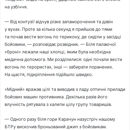
на узбіччя.
— Від контузії відчув різке запаморочення та дзвін
у вухах. Проте за кілька секунд я прийшов до тями
та почав вести вогонь по терикону, де сиділи у засідці
бойовики, — розповідає розвідник. — Біля палаючої
«броні» лежали наші хлопці, яким була необхідна
медична допомога. Ми розділилися: одні почали вести
вогонь по терористах, інші — забирати поранених.
На щастя, підкріплення підійшло швидко.
«Мідний» вражав цілі та виводив з ладу оптичні прилади
бойових машин противника. Декілька разів його
влучність рятувала з халепи цілу групу товаришів.
— Одного разу біля гори Карачун назустріч нашому
БТРу вискочив броньований джип з бойовикам.