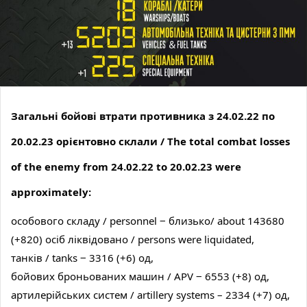
Загальні бойові втрати противника з 24.02.22 по
20.02.23 орієнтовно склали / The total combat losses
of the enemy from 24.02.22 to 20.02.23 were
approximately:
особового складу / personnel ‒ близько/ about 143680
(+820) осіб ліквідовано / persons were liquidated,
танків / tanks ‒ 3316 (+6) од,
бойових броньованих машин / APV ‒ 6553 (+8) од,
артилерійських систем / artillery systems – 2334 (+7) од,