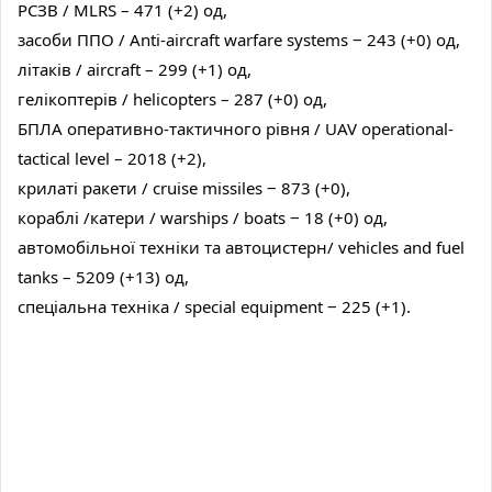
РСЗВ / MLRS – 471 (+2) од,
засоби ППО / Anti-aircraft warfare systems ‒ 243 (+0) од,
літаків / aircraft – 299 (+1) од,
гелікоптерів / helicopters – 287 (+0) од,
БПЛА оперативно-тактичного рівня / UAV operational-
tactical level – 2018 (+2),
крилаті ракети / cruise missiles ‒ 873 (+0),
кораблі /катери / warships / boats ‒ 18 (+0) од,
автомобільної техніки та автоцистерн/ vehicles and fuel
tanks – 5209 (+13) од,
спеціальна техніка / special equipment ‒ 225 (+1).