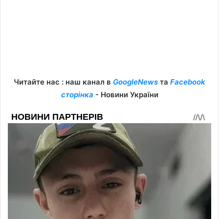
Читайте нас : наш канал в
GoogleNews
та
Facebook
сторінка
- Новини України