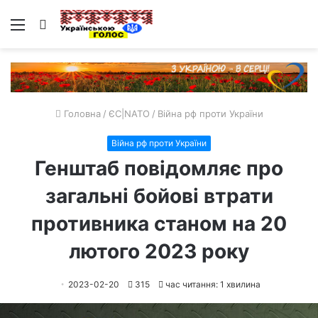
Меню
Пошук
Головна
/
ЄС|NATO
/
Війна рф проти України
Війна рф проти України
Генштаб повідомляє про
загальні бойові втрати
противника станом на 20
лютого 2023 року
2023-02-20
315
час читання: 1 хвилина