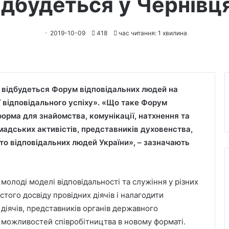
ідбудеться у Чернівц
2019-10-09
418
час читання: 1 хвилина
ях відбудеться Форум відповідальних людей на
ії відповідального успіху». «Що таке Форум
орма для знайомства, комунікації, натхнення та
мадських активістів, представників духовенства,
осто відповідальних людей України», – зазначають
молоді моделі відповідальності та служіння у різних
того досвіду провідних діячів і налагодити
діячів, представників органів державного
х можливостей співробітництва в новому форматі.