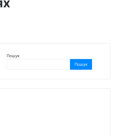
ях
Пошук
Пошук