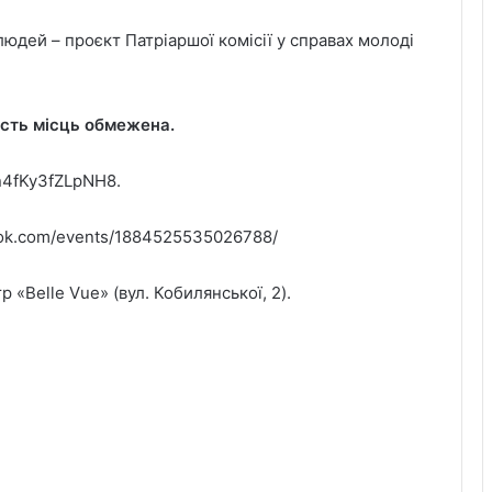
юдей – проєкт Патріаршої комісії у справах молоді
ість місць обмежена.
jn4fKy3fZLpNH8.
ook.com/events/1884525535026788/
«Belle Vue» (вул. Кобилянської, 2).