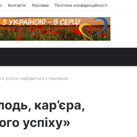
с
Контакти
Реклама
Політика конфіденційності
го успіху» відбудеться у Чернівцях
одь, кар’єра,
ого успіху»