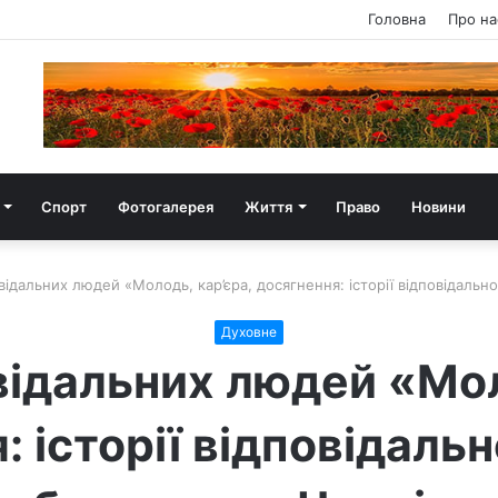
Головна
Про на
Спорт
Фотогалерея
Життя
Право
Новини
ідальних людей «Молодь, кар’єра, досягнення: історії відповідально
Духовне
ідальних людей «Мол
: історії відповідальн