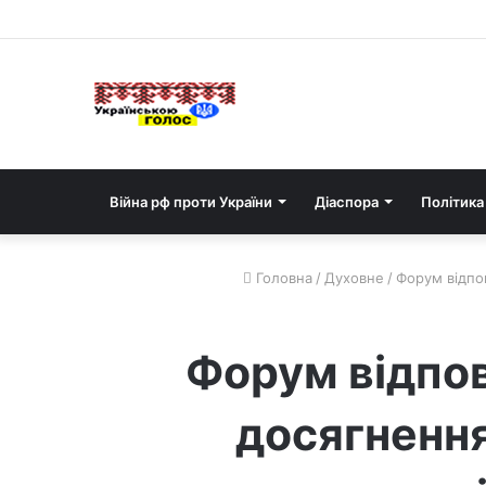
Війна рф проти України
Діаспора
Політика
Головна
/
Духовне
/
Форум відпов
Форум відпов
досягнення