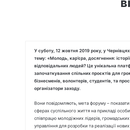
в
У суботу, 12 жовтня 2019 року, у Чернівц
тему: «Молодь, кар’єра, досягнення: істор
відповідальних людей? Це унікальна платф
започаткування спільних проєктів для гро
бізнесменів, волонтерів, студентів, та пр
організатори заходу.
Вони повідомляють, мета форуму – показати 
сферах суспільного життя на прикладі особис
співпрацю молодіжних лідерів, громадських 
управління для розробки та реалізації нови