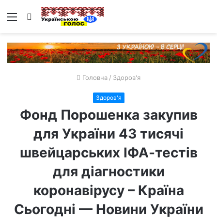
Меню
Пошук
Головна
/
Здоров'я
Здоров'я
Фонд Порошенка закупив
для України 43 тисячі
швейцарських ІФА-тестів
для діагностики
коронавірусу – Країна
Сьогодні — Новини України