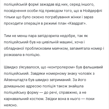
поліцейській формі зажадав від них, серед іншого,
посвідчення особи під приводом того, що в Нойдерфлі
тільки що було скоєно пограбування жінки і зараз
проходити операція в режимі план «Квадрат».
Тим не менш пара запідозрила недобре, так як
поліцейський був на цивільній машині, хоча і
обладнаної проблисковим маячком, запамятала номер і
розказала в поліцію.
Швидко з’ясувалося, що «контролером» був фальшивий
поліцейський. Завдяки номерному знаку чоловік з
Айзенштадта був швидко затриманий. За його
домашньою адресою поліція також знайшла
поліцейську форму — до речі, справжню, а не
карнавальний костюм. Звідки вона в нього — поки
неясно.