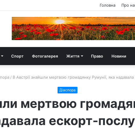
Головна
Про на
Спорт
Фотогалерея
Життя
Право
Новини
спора
/
В Австрії знайшли мертвою громадянку Румунії, яка надавала
Діаспора
шли мертвою громадян
адавала ескорт-послу