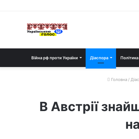
Війна рф проти України
Діаспора
Політика
Головна
/
Діа
В Австрії знай
н