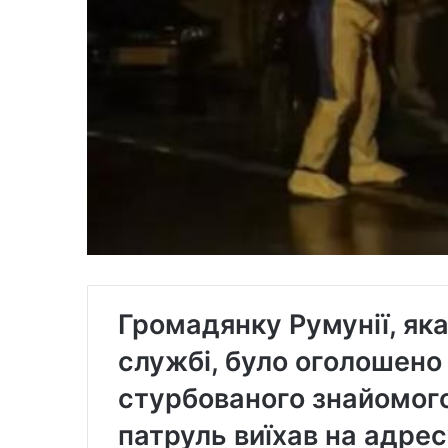
Громадянку Румунії, як
службі, було оголошено 
стурбованого знайомого
патруль виїхав на адресу