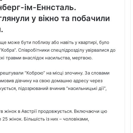
нберг-ім-Еннсталь.
глянули у вікно та побачили
.
ще може бути поблизу або навіть у квартирі, було
Кобра”. Співробітники спецпідрозділу увірвалися до
жкі травми внаслідок насильства, мертвою.
арештували “Коброю” на місці злочину. За словами
н замовив дівчину на свою домашню адресу через
жується, підозрюваний вчинив “насильницькі дії”,
тв жінок в Австрії продовжується. Включаючи цю
 25 жінок. Більшість із них – чоловіками,