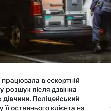
а працювала в ескортній
у розшук після дзвінка
 дівчини. Поліцейський
 її останнього клієнта на